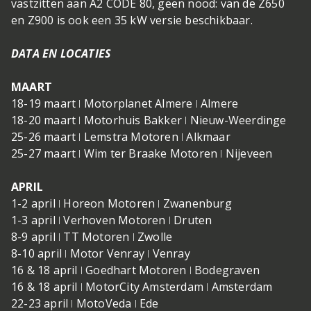
vastzitten aan A2 CODE 80, geen nood: van de Z650
en Z900 is ook een 35 kW versie beschikbaar.
DATA EN LOCATIES
MAART
18-19 maart ǀ Motorplanet Almere ǀ Almere
18-20 maart ǀ Motorhuis Bakker ǀ Nieuw-Weerdinge
25-26 maart ǀ Lemstra Motoren ǀ Alkmaar
25-27 maart ǀ Wim ter Braake Motoren ǀ Nijeveen
APRIL
1-2 april ǀ Horeon Motoren ǀ Zwanenburg
1-3 april ǀ Verhoven Motoren ǀ Druten
8-9 april ǀ TT Motoren ǀ Zwolle
8-10 april ǀ Motor Venray ǀ Venray
16 & 18 april ǀ Goedhart Motoren ǀ Bodegraven
16 & 18 april ǀ MotorCity Amsterdam ǀ Amsterdam
22-23 april ǀ MotoVeda ǀ Ede