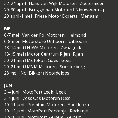
22-24 april ǀ Hans van Wijk Motoren ǀ Zoetermeer
29-30 april ǀ Bruggeman Motoren ǀ Nieuw-Vennep
29 april-1 mei ǀ Friese Motor Experts ǀ Menaam
MEI
6-7 mei ǀ Van der Pol Motoren ǀ Helmond
6-8 mei ǀ Motorstore Uithoorn ǀ Uithoorn
13-14 mei ǀ NIWA Motoren ǀ Zwaagdijk
13-15 mei ǀ Motor Centrum Rijen ǀ Rijen
20-21 mei ǀ MotoPort Goes ǀ Goes
20-21 mei ǀ MVM Motoren ǀ Soesterberg
28 mei ǀ Nol Bikker ǀ Noordeloos
JUNI
3-4 juni ǀ MotoPort Leek ǀ Leek
3-4 juni ǀ Voss Oss Motoren ǀ Oss
10-11 juni ǀ Premium Motoren ǀ Apeldoorn
10-12 juni ǀ MotoPort Rockanje ǀ Rockanje
17-18 juni ǀ MotoPort Zelhem ǀ Zelhem