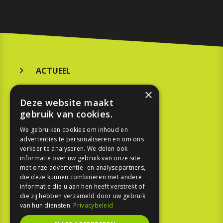
ACTUEEL
MERKEN
×
Deze website maakt
KOOPGIDS
gebruik van cookies.
TESTEN
We gebruiken cookies om inhoud en
advertenties te personaliseren en om ons
verkeer te analyseren. We delen ook
SPORT
informatie over uw gebruik van onze site
met onze advertentie- en analysepartners,
die deze kunnen combineren met andere
REPORTAGE
informatie die u aan hen heeft verstrekt of
die zij hebben verzameld door uw gebruik
TOUREN
van hun diensten.
Privacybeleid
NIEUWSBRIEF