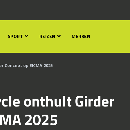
SPORT
REIZEN
MERKEN
der Concept op EICMA 2025
cle onthult Girder
CMA 2025