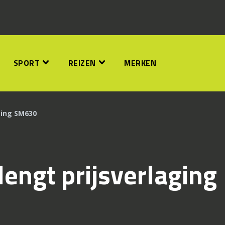
SPORT
REIZEN
MERKEN
ging SM630
engt prijsverlaging