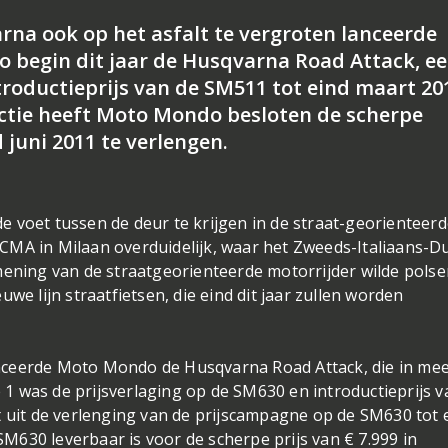
a ook op het asfalt te vergroten lanceerde
begin dit jaar de Husqvarna Road Attack, e
troductieprijs van de SM511 tot eind maart 20
actie heeft Moto Mondo besloten de scherpe
 juni 2011 te verlengen.
 voet tussen de deur te krijgen in de straat-georienteer
CMA in Milaan overduidelijk, waar het Zweeds-Italiaans-Du
mening van de straatgeorienteerde motorrijder wilde polse
we lijn straatfietsen, die eind dit jaar zullen worden
 lanceerde Moto Mondo de Husqvarna Road Attack, die in me
e 1 was de prijsverlaging op de SM630 en introductieprijs v
t uit de verlenging van de prijscampagne op de SM630 tot 
 SM630 leverbaar is voor de scherpe prijs van € 7.999 in