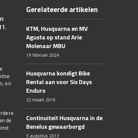
Gerelateerde artikelen
en
11.
KTM, Husqvarna en MV
Agusta op stand Arie
Molenaar MBU
19 februari 2024
de
Husqvarna kondigt Bike
itse
Rental aan voor Six Days
n, en
Enduro
22 maart 2016
erdere
Continuiteit Husqvarna in de
an de
Benelux gewaarborgd
eind
5 augustus 2013