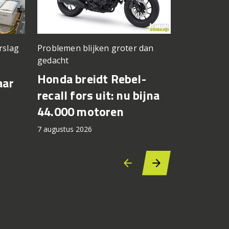
rslag
Problemen blijken groter dan
Jong Amerik
gedacht
Cory West
Honda breidt Rebel-
Max Toth
aar
recall fors uit: nu bijna
Bagger 
44.000 motoren
Silverst
7 augustus 2026
6 augustus 2