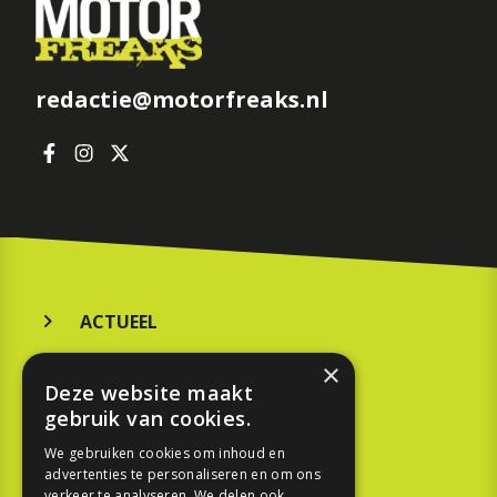
redactie@motorfreaks.nl
ACTUEEL
MERKEN
×
Deze website maakt
KOOPGIDS
gebruik van cookies.
TESTEN
We gebruiken cookies om inhoud en
advertenties te personaliseren en om ons
verkeer te analyseren. We delen ook