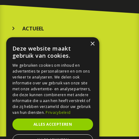
ACTUEEL
MERKEN
×
Deze website maakt
KOOPGIDS
gebruik van cookies.
TESTEN
We gebruiken cookies om inhoud en
advertenties te personaliseren en om ons
verkeer te analyseren. We delen ook
SPORT
informatie over uw gebruik van onze site
met onze advertentie- en analysepartners,
die deze kunnen combineren met andere
REPORTAGE
informatie die u aan hen heeft verstrekt of
die zij hebben verzameld door uw gebruik
TOUREN
van hun diensten.
Privacybeleid
NIEUWSBRIEF
ALLES ACCEPTEREN