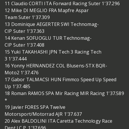
11 Claudio CORTI ITA Forward Racing Suter 1'37.296
12 Mike DI MEGLIO FRA Mapfre Aspar
Team Suter 1'37.309
13 Dominique AEGERTER SWI Technomag-
CIP Suter 1'37.363
14 Kenan SOFUOGLU TUR Technomag-
CIP Suter 1'37.408
15 Yuki TAKAHASHI JPN Tech 3 Racing Tech
3 1'37.444
16 Yonny HERNANDEZ COL Blusens-STX BQR-
Moto2 1'37.476
17 Gabor TALMACSI HUN Fimmco Speed Up Speed
Up 1'37.485
18 Roman RAMOS SPA Mir Racing MIR Racing 1'37.589
*
19 Javier FORES SPA Twelve
Motorsport/Motorrad AJR 1'37.637
20 Alex BALDOLINI ITA Caretta Technology Race
Dept I.C.P. 1'37.696