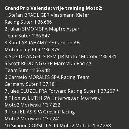
Grand Prix Valencia: vrije training Moto2
:
1 Stefan BRADL GER Viessmann Kiefer
Racing Suter 1'36.666
2 Julian SIMON SPA Mapfre Aspar
Team Suter 1'36.847
3 Karel ABRAHAM CZE Cardion AB
Motoracing FTR 1'36.875
4 Alex DE ANGELIS RSM JIR Moto2 Motobi 1'36.931
5 Scott REDDING GBR Marc VDS Racing
Team Suter 1'36.948
6 Carmelo MORALES SPA Racing Team
Germany Suter 1'37.181
7 Jules CLUZEL FRA Forward Racing Suter 1'37.207 *
8 Thomas LUTHI SWI Interwetten Moriwaki
Moto2 Moriwaki 1'37.232
9 Toni ELIAS SPA Gresini Racing
Moto2 Moriwaki 1'37.241
10 Simone CORSI ITA JIR Moto2 Motobi 1'37.258