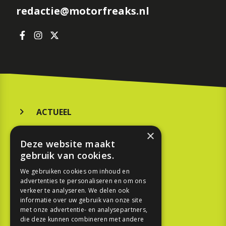
redactie@motorfreaks.nl
ACTUEEL
MERKEN
×
Deze website maakt
KOOPGIDS
gebruik van cookies.
TESTEN
We gebruiken cookies om inhoud en
advertenties te personaliseren en om ons
verkeer te analyseren. We delen ook
SPORT
informatie over uw gebruik van onze site
met onze advertentie- en analysepartners,
die deze kunnen combineren met andere
REPORTAGE