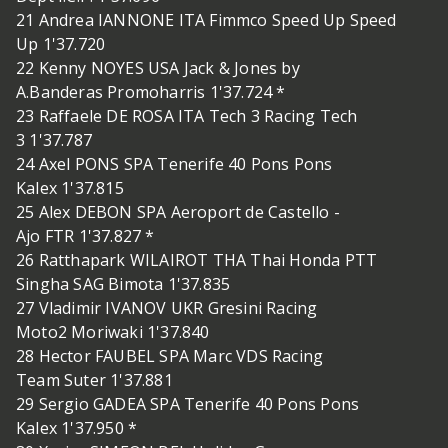
21 Andrea IANNONE ITA Fimmco Speed Up Speed
Up 1'37.720
22 Kenny NOYES USA Jack & Jones by
A.Banderas Promoharris 1'37.724 *
23 Raffaele DE ROSA ITA Tech 3 Racing Tech
3 1'37.787
24 Axel PONS SPA Tenerife 40 Pons Pons
Kalex 1'37.815
25 Alex DEBON SPA Aeroport de Castello -
Ajo FTR 1'37.827 *
26 Ratthapark WILAIROT THA Thai Honda PTT
Singha SAG Bimota 1'37.835
27 Vladimir IVANOV UKR Gresini Racing
Moto2 Moriwaki 1'37.840
28 Hector FAUBEL SPA Marc VDS Racing
Team Suter 1'37.881
29 Sergio GADEA SPA Tenerife 40 Pons Pons
Kalex 1'37.950 *