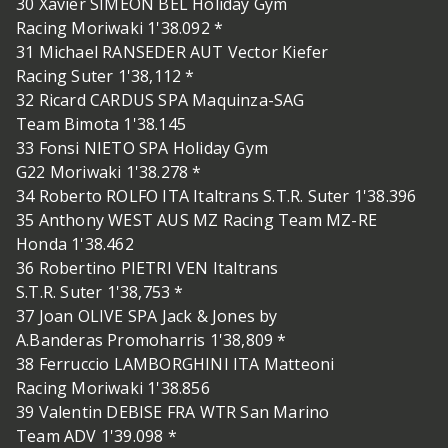
30 Xavier SIMEON BEL Holiday Gym
Racing Moriwaki 1'38.092 *
31 Michael RANSEDER AUT Vector Kiefer
Racing Suter 1'38,112 *
32 Ricard CARDUS SPA Maquinza-SAG
Team Bimota 1'38.145
33 Fonsi NIETO SPA Holiday Gym
G22 Moriwaki 1'38.278 *
34 Roberto ROLFO ITA Italtrans S.T.R. Suter 1'38.396
35 Anthony WEST AUS MZ Racing Team MZ-RE
Honda 1'38.462
36 Robertino PIETRI VEN Italtrans
S.T.R. Suter 1'38,753 *
37 Joan OLIVE SPA Jack & Jones by
A.Banderas Promoharris 1'38,809 *
38 Ferruccio LAMBORGHINI ITA Matteoni
Racing Moriwaki 1'38.856
39 Valentin DEBISE FRA WTR San Marino
Team ADV 1'39.098 *