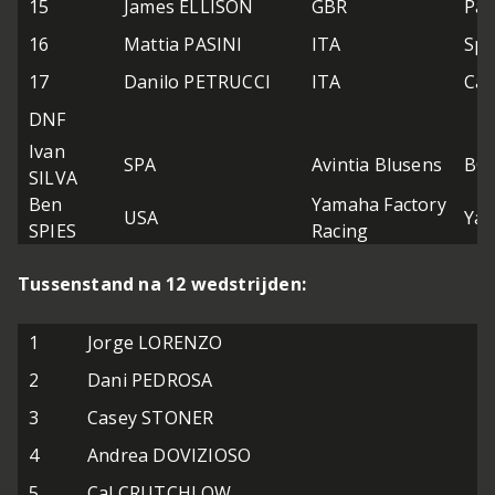
15
James ELLISON
GBR
Pau
16
Mattia PASINI
ITA
Spe
17
Danilo PETRUCCI
ITA
Cam
DNF
Ivan
SPA
Avintia Blusens
BQ
SILVA
Ben
Yamaha Factory
USA
Ya
SPIES
Racing
Tussenstand na 12 wedstrijden:
1
Jorge LORENZO
2
Dani PEDROSA
3
Casey STONER
4
Andrea DOVIZIOSO
5
Cal CRUTCHLOW