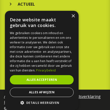
ACTUEEL
MERKEN
×
Deze website maakt
KOOPGIDS
gebruik van cookies.
TESTEN
We gebruiken cookies om inhoud en
advertenties te personaliseren en om ons
verkeer te analyseren. We delen ook
SPORT
informatie over uw gebruik van onze site
met onze advertentie- en analysepartners,
die deze kunnen combineren met andere
REPORTAGE
informatie die u aan hen heeft verstrekt of
die zij hebben verzameld door uw gebruik
TOUREN
van hun diensten.
Privacybeleid
NIEUWSBRIEF
ALLES ACCEPTEREN
ALLES AFWIJZEN
Algemene voorwaarden
Toegankelijkheidsverklaring
Privacy Policy
DETAILS WEERGEVEN
©Motorfreaks 2026