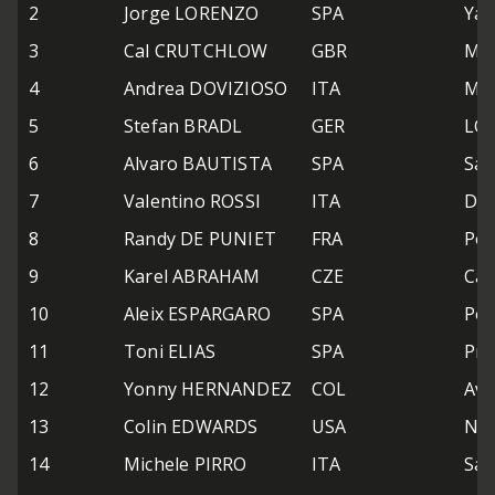
2
Jorge LORENZO
SPA
Yam
3
Cal CRUTCHLOW
GBR
Mon
4
Andrea DOVIZIOSO
ITA
Mon
5
Stefan BRADL
GER
LC
6
Alvaro BAUTISTA
SPA
San
7
Valentino ROSSI
ITA
Duc
8
Randy DE PUNIET
FRA
Pow
9
Karel ABRAHAM
CZE
Car
10
Aleix ESPARGARO
SPA
Pow
11
Toni ELIAS
SPA
Pra
12
Yonny HERNANDEZ
COL
Avi
13
Colin EDWARDS
USA
NGM
14
Michele PIRRO
ITA
San