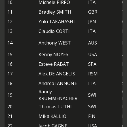
10
Michele PIRRO
ITA
Gr
11
Bradley SMITH
GBR
Te
12
Yuki TAKAHASHI
JPN
Gr
13
Claudio CORTI
ITA
It
14
Anthony WEST
AUS
M
15
Kenny NOYES
USA
Av
16
Esteve RABAT
SPA
Bl
17
Alex DE ANGELIS
RSM
JI
18
Andrea IANNONE
ITA
Sp
Randy
GP
19
SWI
KRUMMENACHER
Ra
20
Thomas LUTHI
SWI
In
21
Mika KALLIO
FIN
Ma
22
Jacob GAGNE
USA
G