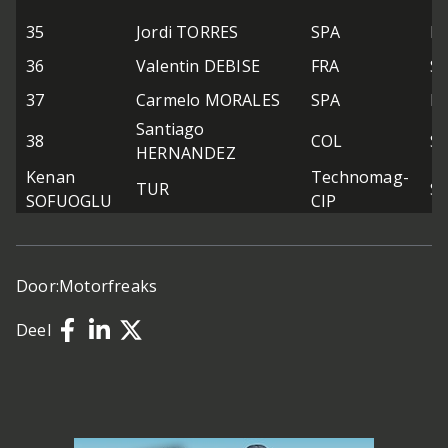
35
Jordi TORRES
SPA
M
36
Valentin DEBISE
FRA
S
37
Carmelo MORALES
SPA
De
Santiago
38
COL
S
HERNANDEZ
Kenan
Technomag-
TUR
Su
SOFUOGLU
CIP
Door:
Motorfreaks
Deel