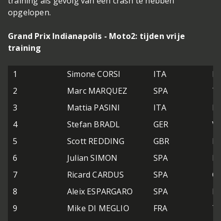
training als gevolg van een crash te hebben
opgelopen.
Grand Prix Indianapolis - Moto2: tijden vrije
training
1
Simone CORSI
ITA
Io
2
Marc MARQUEZ
SPA
Te
3
Mattia PASINI
ITA
Io
4
Stefan BRADL
GER
Vi
5
Scott REDDING
GBR
Ma
6
Julian SIMON
SPA
M
7
Ricard CARDUS
SPA
Q
8
Aleix ESPARGARO
SPA
Po
9
Mike DI MEGLIO
FRA
Te