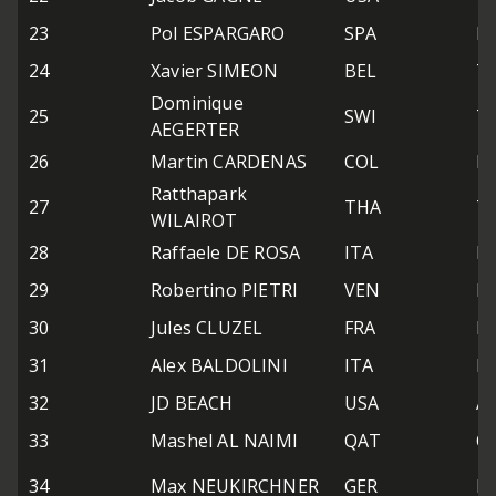
23
Pol ESPARGARO
SPA
HP
24
Xavier SIMEON
BEL
Te
Dominique
25
SWI
T
AEGERTER
26
Martin CARDENAS
COL
Bl
Ratthapark
27
THA
Th
WILAIROT
28
Raffaele DE ROSA
ITA
N
29
Robertino PIETRI
VEN
It
30
Jules CLUZEL
FRA
N
31
Alex BALDOLINI
ITA
Po
32
JD BEACH
USA
Ae
33
Mashel AL NAIMI
QAT
Q
34
Max NEUKIRCHNER
GER
M