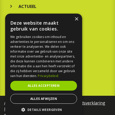
ACTUEEL
MERKEN
×
Deze website maakt
KOOPGIDS
gebruik van cookies.
TESTEN
We gebruiken cookies om inhoud en
advertenties te personaliseren en om ons
verkeer te analyseren. We delen ook
SPORT
informatie over uw gebruik van onze site
met onze advertentie- en analysepartners,
REPORTAGE
die deze kunnen combineren met andere
informatie die u aan hen heeft verstrekt of
die zij hebben verzameld door uw gebruik
TOUREN
van hun diensten.
Privacybeleid
NIEUWSBRIEF
ALLES ACCEPTEREN
ALLES AFWIJZEN
Algemene voorwaarden
Toegankelijkheidsverklaring
Privacy Policy
DETAILS WEERGEVEN