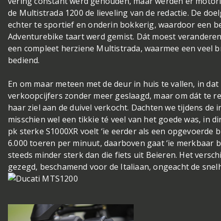
vering constant werd gehouden, maar werden er motor
de Multistrada 1200 de lieveling van de redactie. De doel
echter te sportief en onderin bokkerig, waardoor een be
Adventurebike taart werd gemist. Dát moest veranderen,
een compleet herziene Multistrada, waarmee een veel 
bediend.
En om maar meteen met de deur in huis te vallen, in dat 
verkoopcijfers zonder meer geslaagd, maar om dát te re
haar ziel aan de duivel verkocht. Dachten we tijdens de in
misschien wel een tikkie té veel van het goede was, in d
pk sterke S1000XR voelt ‘ie eerder als een opgevoerde
6.000 toeren per minuut, daarboven gaat ‘ie merkbaar be
steeds minder sterk dan die fiets uit Beieren. Het verschil
gezegd, beschamend voor de Italiaan, ongeacht de snelhe