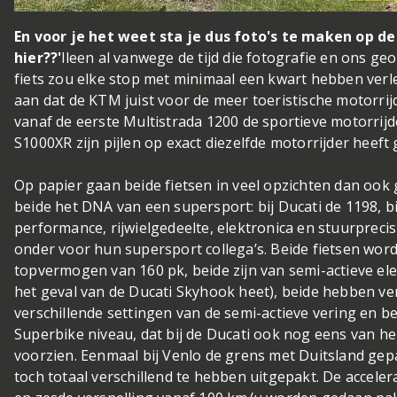
En voor je het weet sta je dus foto's te maken op de F
hier??'
lleen al vanwege de tijd die fotografie en ons g
fiets zou elke stop met minimaal een kwart hebben verle
aan dat de KTM juist voor de meer toeristische motorrijd
vanaf de eerste Multistrada 1200 de sportieve motorri
S1000XR zijn pijlen op exact diezelfde motorrijder heeft 
Op papier gaan beide fietsen in veel opzichten dan ook 
beide het DNA van een supersport: bij Ducati de 1198, 
performance, rijwielgedeelte, elektronica en stuurpreci
onder voor hun supersport collega’s. Beide fietsen wo
topvermogen van 160 pk, beide zijn van semi-actieve ele
het geval van de Ducati Skyhook heet), beide hebben ver
verschillende settingen van de semi-actieve vering e
Superbike niveau, dat bij de Ducati ook nog eens van he
voorzien. Eenmaal bij Venlo de grens met Duitsland gepas
toch totaal verschillend te hebben uitgepakt. De accelera