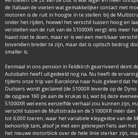
vertoeven. De zit van de Duc is wat lager en meer ont
de Italiaan de voeten wat gemakkelijker contact met mo
motoren is de ruit in hoogte in te stellen: bij de Multist
onder het rijden, hoewel het verschil tussen hoog en laa
verstellen van de ruit van de S1000XR vergt iets meer ha
haast niet te doen, maar er is wel een merkbaar verschil 
bovendien breder te zijn, maar dat is optisch bedrog do
smaller is.
Eenmaal in ons pension in Feldkirch gearriveerd deint d
Autobahn heeft uitgedeeld nog na. Nu heeft de ervaring
tijdens onze trip van Barcelona naar huis geleerd dat he
Duitsers wordt geclaimd (de S1000R leverde op de Dyno 
de opgave 160 pk aan de krukas is), wat bij deze evenee
S1000XR wel eens eenzelfde verhaal zou kunnen zijn, m
verschil tussen de Multistrada en de S1000XR méér dan 1
tot 6.000 toeren, waar het variabele klepgedoe van de Mult
behoorlijk tam, alsof je met een geknepen fiets aan het
het nieuwe motorblok over de hele linie sterker zijn, maar