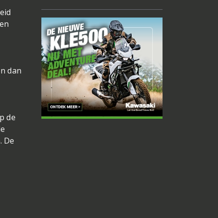
eid
ten
en dan
p de
de
. De