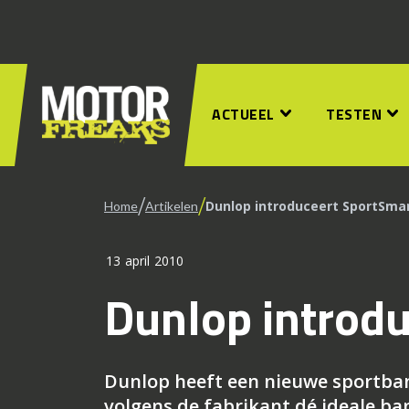
ACTUEEL
TESTEN
/
/
Dunlop introduceert SportSma
Home
Artikelen
13 april 2010
Dunlop introd
Dunlop heeft een nieuwe sportban
volgens de fabrikant dé ideale ban