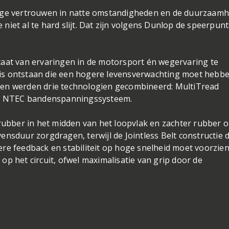
dige vertrouwen in natte omstandigheden en de duurzaamh
niet al te hard slijt. Dat zijn volgens Dunlop de speerpun
taat van ervaringen in de motorsport én wegervaring te
is ontstaan die een hogere levensverwachting moet hebb
ken werden drie technologien gecombineerd: MultiTread
het NTEC bandenspanningssysteem.
bber in het midden van het loopvlak en zachter rubber o
ensduur zorgdragen, terwijl de Jointless Belt constructie 
re feedback en stabiliteit op hoge snelheid moet voorzien
p het circuit, ofwel maximalisatie van grip door de