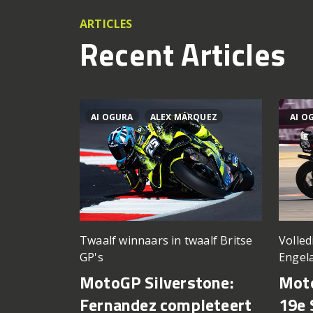
ARTICLES
Recent Articles
AI OGURA
ALEX MÁRQUEZ
AI O
Twaalf winnaars in twaalf Britse
Volled
GP's
Engel
MotoGP Silverstone:
Moto
Fernandez completeert
19e 