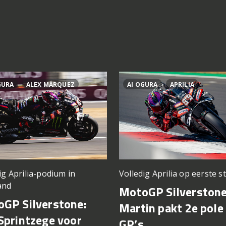
GURA
ALEX MÁRQUEZ
AI OGURA
APRILIA
ig Aprilia-podium in
Volledig Aprilia op eerste st
and
MotoGP Silverstone
GP Silverstone:
Martin pakt 2e pole 
Sprintzege voor
GP’s