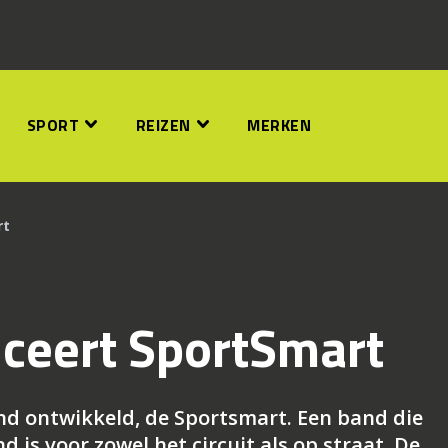
SPORT
REIZEN
MERKEN
rt
uceert SportSmart
d ontwikkeld, de Sportsmart. Een band die
d is voor zowel het circuit als op straat. De