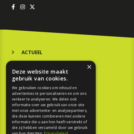
ACTUEEL
MERKEN
×
Deze website maakt
KOOPGIDS
gebruik van cookies.
TESTEN
We gebruiken cookies om inhoud en
advertenties te personaliseren en om ons
verkeer te analyseren. We delen ook
SPORT
informatie over uw gebruik van onze site
met onze advertentie- en analysepartners,
die deze kunnen combineren met andere
REPORTAGE
informatie die u aan hen heeft verstrekt of
die zij hebben verzameld door uw gebruik
TOUREN
van hun diensten.
Privacybeleid