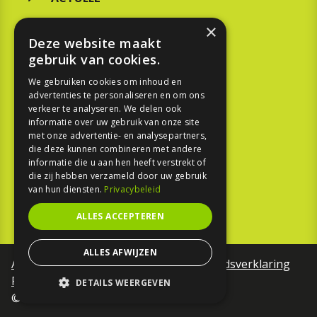
MERKEN
×
Deze website maakt
KOOPGIDS
gebruik van cookies.
TESTEN
We gebruiken cookies om inhoud en
advertenties te personaliseren en om ons
verkeer te analyseren. We delen ook
SPORT
informatie over uw gebruik van onze site
met onze advertentie- en analysepartners,
die deze kunnen combineren met andere
REPORTAGE
informatie die u aan hen heeft verstrekt of
die zij hebben verzameld door uw gebruik
TOUREN
van hun diensten.
Privacybeleid
NIEUWSBRIEF
ALLES ACCEPTEREN
ALLES AFWIJZEN
Algemene voorwaarden
Toegankelijkheidsverklaring
Privacy Policy
DETAILS WEERGEVEN
©Motorfreaks 2026
STRIKT NOODZAKELIJK