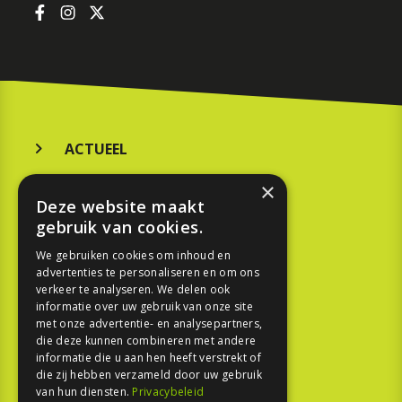
ACTUEEL
MERKEN
×
Deze website maakt
KOOPGIDS
gebruik van cookies.
TESTEN
We gebruiken cookies om inhoud en
advertenties te personaliseren en om ons
verkeer te analyseren. We delen ook
SPORT
informatie over uw gebruik van onze site
met onze advertentie- en analysepartners,
die deze kunnen combineren met andere
REPORTAGE
informatie die u aan hen heeft verstrekt of
die zij hebben verzameld door uw gebruik
TOUREN
van hun diensten.
Privacybeleid