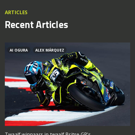
ARTICLES
Recent Articles
AI OGURA
ALEX MÁRQUEZ
Twaalf winnaars in twaalf Britse GP's