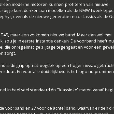
t alleen moderne motoren kunnen profiteren van nieuwe
arbij je kunt denken aan modellen als de BMW tweekleppe
hyr, evenals de nieuwe generatie retro classics als de Gu
BT45, maar een volkomen nieuwe band. Maar dan wel met
k, zou je in eerste instantie denken. De voorband heeft nu
el die onregelmatige slijtage tegengaat en voor een gewe
en zorgt.
und is de grip op nat wegdek op een hoger niveau gebracht
nsduur. En voor alle duidelijkheid is het logo nu prominen
snel in heel veel standaard én ''klassieke' maten vanaf beg
e voorband en 27 voor de achterband, waarvan er tien dir