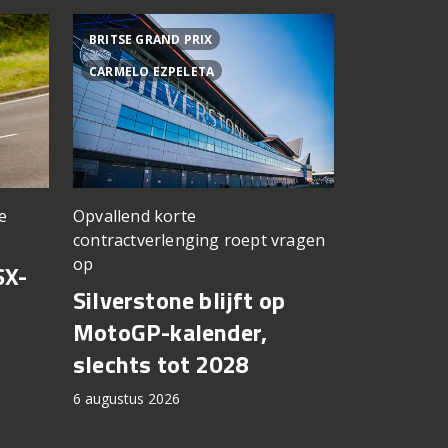
BRITSE GRAND PRIX
ACHTER DE
CARMELO EZPELETA
ASPAR TEA
Opvallend korte
e
een TT Ass
contractverlenging roept vragen
vergeten
op
SX-
Achter d
Silverstone blijft op
CFMOTO
MotoGP-kalender,
6 augustus 2
slechts tot 2028
6 augustus 2026