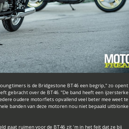
 youngtimers is de Bridgestone BT46 een begrip," zo opent
eft gebracht over de BT46. "De band heeft een ijzersterke
edere oudere motorfiets opvallend veel beter mee weet te
inele banden van deze motoren nou niet bepaald uitblonke
 gaat ruimen voor de BT46 zit 'm in het feit dat ze bij