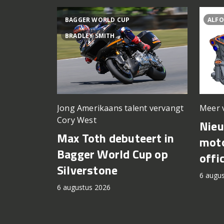
BAGGER WORLD CUP
ALFO
BRADLEY SMITH
Meer 
Jong Amerikaans talent vervangt
Cory West
Nie
Max Toth debuteert in
moto
Bagger World Cup op
offi
Silverstone
6 augu
6 augustus 2026