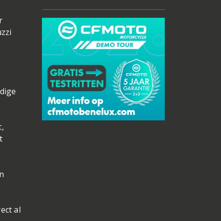
r
zzi
ldige
,
t
in
ect al