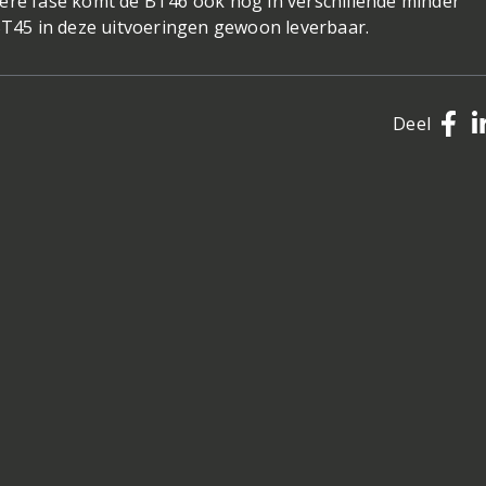
latere fase komt de BT46 ook nog in verschillende minder
 BT45 in deze uitvoeringen gewoon leverbaar.
Deel