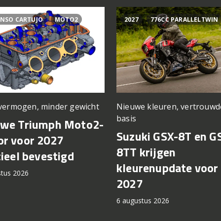
NSO CARTUJO
MOTO2
2027
776CC PARALLELTWIN
vermogen, minder gewicht
Nieuwe kleuren, vertrouwd
basis
uwe Triumph Moto2-
Suzuki GSX-8T en G
r voor 2027
8TT krijgen
cieel bevestigd
kleurenupdate voor
stus 2026
2027
6 augustus 2026