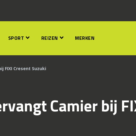
SPORT
REIZEN
MERKEN
j FIXI Cresent Suzuki
rvangt Camier bij FI