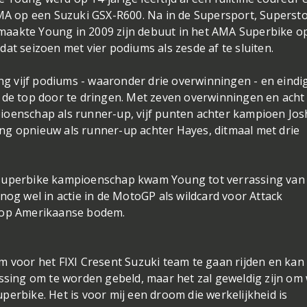
AMA op een Suzuki GSX-R600. Na in de Supersport, Superst
maakte Young in 2009 zijn debuut in het AMA Superbike o
at seizoen met vier podiums als zesde af te sluiten.
 vijf podiums - waaronder drie overwinningen - en eindi
 de top door te dringen. Met zeven overwinningen en acht
ioenschap als runner-up, vijf punten achter kampioen Jos
ng opnieuw als runner-up achter Hayes, ditmaal met drie
 Superbike kampioenschap kwam Young tot verrassing van
nog wel in actie in de MotoGP als wildcard voor Attack
n op Amerikaanse bodem.
m voor het FIXI Cresent Suzuki team te gaan rijden en kan 
assing om te worden gebeld, maar het zal geweldig zijn om
erbike. Het is voor mij een droom die werkelijkheid is