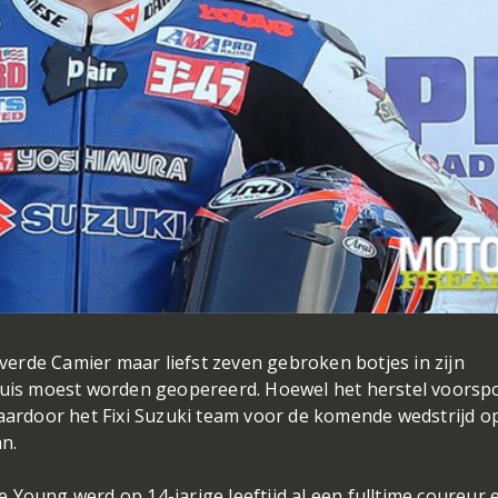
leverde Camier maar liefst zeven gebroken botjes in zijn
nhuis moest worden geopereerd. Hoewel het herstel voorsp
waardoor het Fixi Suzuki team voor de komende wedstrijd o
n.
 Young werd op 14-jarige leeftijd al een fulltime coureur 