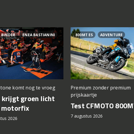
 BINDER
ENEA BASTIANINI
800MT ES
ADVENTURE
stone komt nog te vroeg
Premium zonder premium
prijskaartje
krijgt groen licht
Test CFMOTO 800M
 motorfix
7 augustus 2026
stus 2026