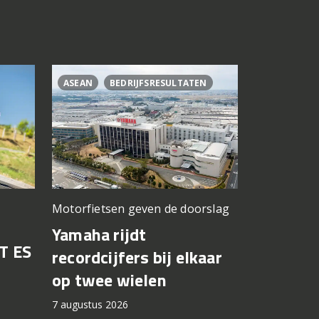
ASEAN
BEDRIJFSRESULTATEN
CL500
C
Motorfietsen geven de doorslag
Problemen b
gedacht
Yamaha rijdt
T ES
Honda br
recordcijfers bij elkaar
recall fo
op twee wielen
44.000 
7 augustus 2026