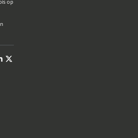
ois op
jn