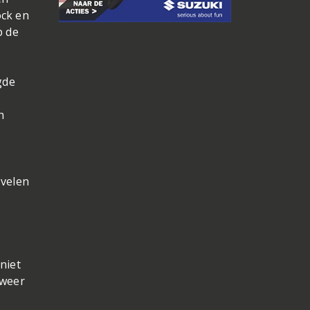
ock en
p de
gde
h
 velen
niet
 weer