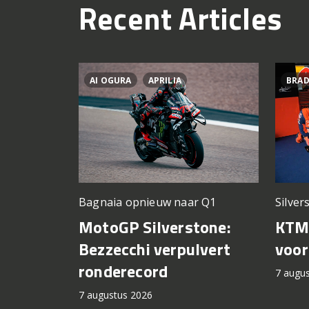
Recent Articles
AI OGURA
APRILIA
BRAD
Silver
Bagnaia opnieuw naar Q1
KTM 
MotoGP Silverstone:
voor
Bezzecchi verpulvert
ronderecord
7 augu
7 augustus 2026