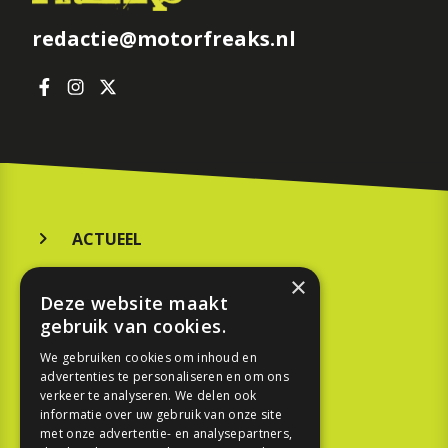
redactie@motorfreaks.nl
ACTUEEL
MERKEN
×
Deze website maakt
KOOPGIDS
gebruik van cookies.
TESTEN
We gebruiken cookies om inhoud en
advertenties te personaliseren en om ons
verkeer te analyseren. We delen ook
SPORT
informatie over uw gebruik van onze site
met onze advertentie- en analysepartners,