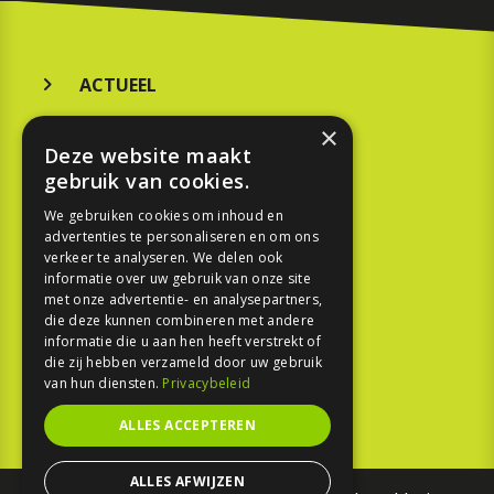
ACTUEEL
MERKEN
×
Deze website maakt
KOOPGIDS
gebruik van cookies.
TESTEN
We gebruiken cookies om inhoud en
advertenties te personaliseren en om ons
verkeer te analyseren. We delen ook
SPORT
informatie over uw gebruik van onze site
met onze advertentie- en analysepartners,
die deze kunnen combineren met andere
REPORTAGE
informatie die u aan hen heeft verstrekt of
die zij hebben verzameld door uw gebruik
TOUREN
van hun diensten.
Privacybeleid
NIEUWSBRIEF
ALLES ACCEPTEREN
ALLES AFWIJZEN