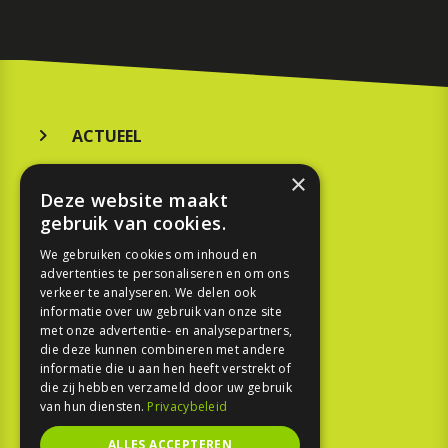
ACTUEEL
MERKEN
×
Deze website maakt
KOOPGIDS
gebruik van cookies.
TESTEN
We gebruiken cookies om inhoud en
advertenties te personaliseren en om ons
verkeer te analyseren. We delen ook
SPORT
informatie over uw gebruik van onze site
met onze advertentie- en analysepartners,
REPORTAGE
die deze kunnen combineren met andere
informatie die u aan hen heeft verstrekt of
die zij hebben verzameld door uw gebruik
TOUREN
van hun diensten.
Privacybeleid
NIEUWSBRIEF
ALLES ACCEPTEREN