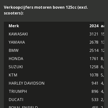
Verkoopcijfers motoren boven 125cc (excl.
scooters):
Merk
2024
aan
KAWASAKI
3121
15,
YAMAHA
2678
13,
BMW
2514
12,
HONDA
1761
8,8
SUZUKI
1258
6,3
KTM
1078
5,4
HARLEY DAVIDSON
941
4,7
TRIUMPH
896
4,5
DUCATI
533
2,6
ROYAL ENFIELD
455
2,2