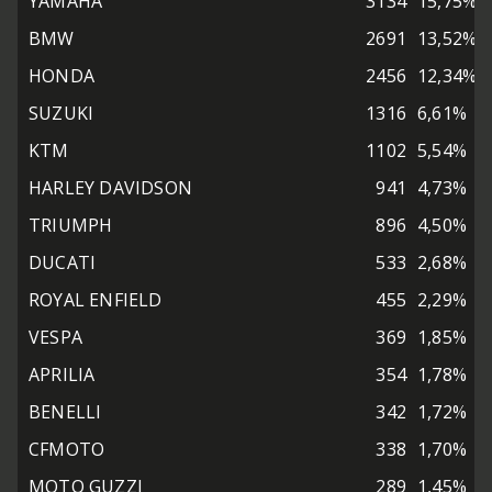
YAMAHA
3134
15,75%
BMW
2691
13,52%
HONDA
2456
12,34%
SUZUKI
1316
6,61%
KTM
1102
5,54%
HARLEY DAVIDSON
941
4,73%
TRIUMPH
896
4,50%
DUCATI
533
2,68%
ROYAL ENFIELD
455
2,29%
VESPA
369
1,85%
APRILIA
354
1,78%
BENELLI
342
1,72%
CFMOTO
338
1,70%
MOTO GUZZI
289
1,45%