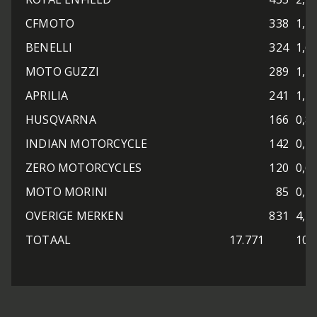
CFMOTO
338
1,7
BENELLI
324
1,6
MOTO GUZZI
289
1,4
APRILIA
241
1,2
HUSQVARNA
166
0,8
INDIAN MOTORCYCLE
142
0,7
ZERO MOTORCYCLES
120
0,6
MOTO MORINI
85
0,4
OVERIGE MERKEN
831
4,1
TOTAAL
17.771
100