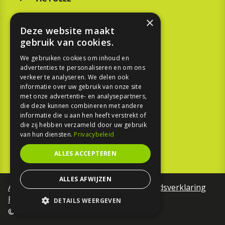
MERKEN
×
Deze website maakt
KOOPGIDS
gebruik van cookies.
TESTEN
We gebruiken cookies om inhoud en
advertenties te personaliseren en om ons
verkeer te analyseren. We delen ook
SPORT
informatie over uw gebruik van onze site
met onze advertentie- en analysepartners,
die deze kunnen combineren met andere
REPORTAGE
informatie die u aan hen heeft verstrekt of
die zij hebben verzameld door uw gebruik
TOUREN
van hun diensten.
Privacybeleid
NIEUWSBRIEF
ALLES ACCEPTEREN
ALLES AFWIJZEN
Algemene voorwaarden
Toegankelijkheidsverklaring
Privacy Policy
DETAILS WEERGEVEN
©Motorfreaks 2026
STRIKT NOODZAKELIJK