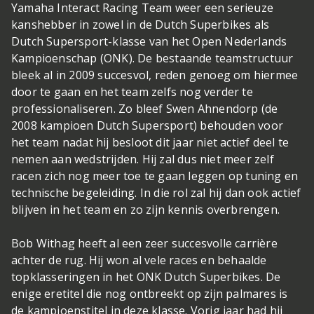
Yamaha Interact Racing Team weer een serieuze
kanshebber in zowel in de Dutch Superbikes als
Dutch Supersport-klasse van het Open Nederlands
Kampioenschap (ONK). De bestaande teamstructuur
bleek al in 2009 succesvol, reden genoeg om hiermee
door te gaan en het team zelfs nog verder te
professionaliseren. Zo bleef Swen Ahnendorp (de
2008 kampioen Dutch Supersport) behouden voor
het team nadat hij besloot dit jaar niet actief deel te
nemen aan wedstrijden. Hij zal dus niet meer zelf
racen zich nog meer toe te gaan leggen op tuning en
technische begeleiding. In die rol zal hij dan ook actief
blijven in het team en zo zijn kennis overbrengen.
Bob Withag heeft al een zeer succesvolle carrière
achter de rug. Hij won al vele races en behaalde
topklasseringen in het ONK Dutch Superbikes. De
enige eretitel die nog ontbreekt op zijn palmares is
de kampioenstitel in deze klasse. Vorig jaar had hij