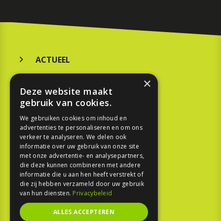
ACTUEEL
MERKEN
×
Deze website maakt
KOOPGIDS
gebruik van cookies.
TESTEN
We gebruiken cookies om inhoud en
advertenties te personaliseren en om ons
verkeer te analyseren. We delen ook
SPORT
informatie over uw gebruik van onze site
met onze advertentie- en analysepartners,
REPORTAGE
die deze kunnen combineren met andere
informatie die u aan hen heeft verstrekt of
die zij hebben verzameld door uw gebruik
TOUREN
van hun diensten.
Privacybeleid
NIEUWSBRIEF
ALLES ACCEPTEREN