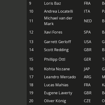
9
Loris Baz
FRA
B
10
Andrea Locatelli
ITA
P
Michael van der
11
NED
B
Mark
12
Xavi Fores
SPA
B
13
Garrett Gerloff
USA
G
14
Scott Redding
GBR
B
15
Phillipp Öttl
GER
T
16
Kohta Nozane
JAP
G
17
Leandro Mercado
ARG
M
18
Lucas Mahias
FRA
K
19
Eugene Laverty
GBR
B
20
Oliver König
CZE
O