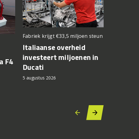
Fabriek krijgt €33,5 miljoen steun
Elektrisch v
kilometers
Italiaanse overheid
Zero be
investeert miljoenen in
a F4
motorri
Ducati
cashbac
5 augustus 2026
5 augustus 2