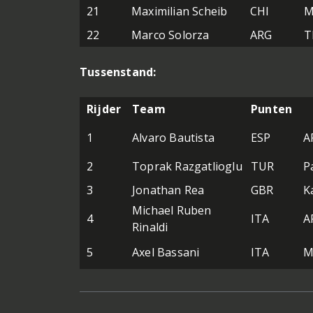
21
Maximilian Scheib
CHI
M
22
Marco Solorza
ARG
T
Tussenstand:
Rijder
Team
Punten
1
Alvaro Bautista
ESP
A
2
Toprak Razgatlioglu
TUR
P
3
Jonathan Rea
GBR
K
Michael Ruben
4
ITA
A
Rinaldi
5
Axel Bassani
ITA
M