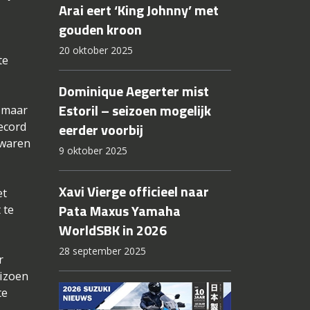
Arai eert ‘King Johnny’ met
gouden kroon
20 oktober 2025
te
Dominique Aegerter mist
Estoril – seizoen mogelijk
, maar
ecord
eerder voorbij
 waren
9 oktober 2025
Xavi Vierge officieel naar
et
Pata Maxus Yamaha
 te
WorldSBK in 2026
28 september 2025
r
eizoen
te