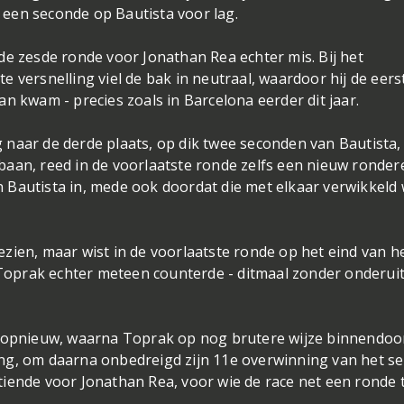
al een seconde op Bautista voor lag.
de zesde ronde voor Jonathan Rea echter mis. Bij het
 versnelling viel de bak in neutraal, waardoor hij de eers
n kwam - precies zoals in Barcelona eerder dit jaar.
 naar de derde plaats, op dik twee seconden van Bautista
baan, reed in de voorlaatste ronde zelfs een nieuw ronder
 Bautista in, mede ook doordat die met elkaar verwikkeld
zien, maar wist in de voorlaatste ronde op het eind van h
a Toprak echter meteen counterde - ditmaal zonder onderuit
t opnieuw, waarna Toprak op nog brutere wijze binnendoo
ng, om daarna onbedreigd zijn 11e overwinning van het s
8 tiende voor Jonathan Rea, voor wie de race net een ronde 