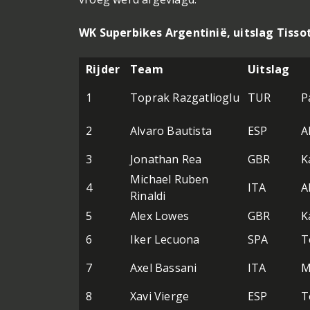
WK Superbikes Argentinië, uitslag Tissot
Rijder
Team
Uitslag
1
Toprak Razgatlioglu
TUR
P
2
Alvaro Bautista
ESP
A
3
Jonathan Rea
GBR
K
Michael Ruben
4
ITA
A
Rinaldi
5
Alex Lowes
GBR
K
6
Iker Lecuona
SPA
T
7
Axel Bassani
ITA
M
8
Xavi Vierge
ESP
T