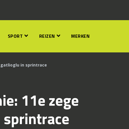
SPORT
REIZEN
MERKEN
atlioglu in sprintrace
ie: 11e zege
 sprintrace