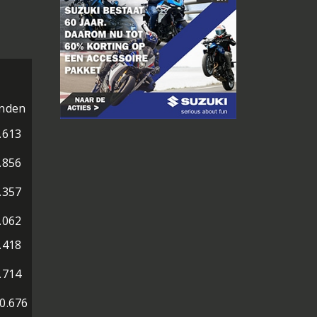
nden
.613
.856
.357
.062
.418
.714
0.676