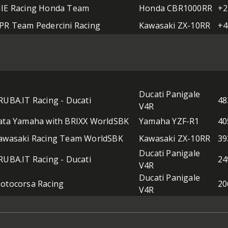
IE Racing Honda Team
Honda CBR1000RR
+2
PR Team Pedercini Racing
Kawasaki ZX-10RR
+4
Ducati Panigale
RUBA.IT Racing - Ducati
48
V4R
ata Yamaha with BRIXX WorldSBK
Yamaha YZF-R1
40
awasaki Racing Team WorldSBK
Kawasaki ZX-10RR
39
Ducati Panigale
RUBA.IT Racing - Ducati
24
V4R
Ducati Panigale
otocorsa Racing
20
V4R