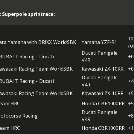
 Superpole sprintrace:
10
ata Yamaha with BRIXX WorldSBK
Yamaha YZF-R1
ro
Ducati Panigale
RUBA.IT Racing - Ducati
+0
V4R
awasaki Racing Team WorldSBK
Kawasaki ZX-10RR
+0
Ducati Panigale
RUBA.IT Racing - Ducati
+4
V4R
awasaki Racing Team WorldSBK
Kawasaki ZX-10RR
+5
eam HRC
Honda CBR1000RR
+5
Ducati Panigale
otocorsa Racing
+8
V4R
eam HRC
Honda CBR1000RR
+1