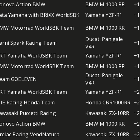
onovo Action BMW
BMW M 1000 RR
+1
ata Yamaha with BRIXX WorldSBK
Yamaha YZF-R1
+1
MW Motorrad WorldSBK Team
BMW M 1000 RR
+1
Ducati Panigale
arni Spark Racing Team
+1
V4R
RT Yamaha WorldSBK Team
Yamaha YZF-R1
+1
MW Motorrad WorldSBK Team
BMW M 1000 RR
+1
Ducati Panigale
eam GOELEVEN
+1
V4R
RT Yamaha WorldSBK Team
Yamaha YZF-R1
+2
IE Racing Honda Team
Honda CBR1000RR
+2
awasaki Puccetti Racing
Kawasaki ZX-10RR
+2
onovo Action BMW
BMW M 1000 RR
+2
relac Racing VendNatura
Kawasaki ZX-10RR
+2