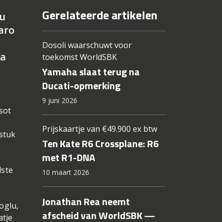
Gerelateerde artikelen
lu
varo
Dosoli waarschuwt voor
na
toekomst WorldSBK
Yamaha slaat terug na
Ducati-opmerking
9 juni 2026
sot
Prijskaartje van €49.900 ex btw
 stuk
Ten Kate R6 Crossplane: R6
met R1-DNA
lste
10 maart 2026
Jonathan Rea neemt
oglu,
afscheid van WorldSBK —
atje