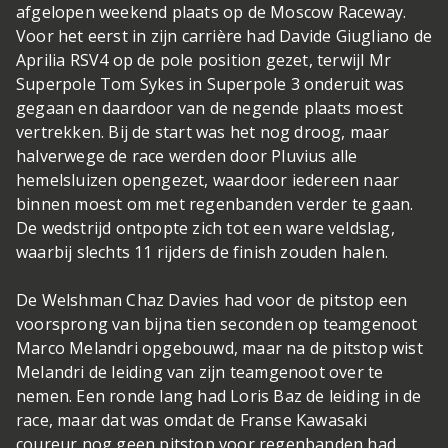
afgelopen weekend plaats op de Moscow Raceway.
Voor het eerst in zijn carrière had Davide Giugliano de
Aprilia RSV4 op de pole position gezet, terwijl Mr
Superpole Tom Sykes in Superpole 3 onderuit was
gegaan en daardoor van de negende plaats moest
vertrekken. Bij de start was het nog droog, maar
halverwege de race werden door Pluvius alle
hemelsluizen opengezet, waardoor iedereen naar
binnen moest om met regenbanden verder te gaan.
De wedstrijd ontpopte zich tot een ware veldslag,
waarbij slechts 11 rijders de finish zouden halen.
De Welshman Chaz Davies had voor de pitstop een
voorsprong van bijna tien seconden op teamgenoot
Marco Melandri opgebouwd, maar na de pitstop wist
Melandri de leiding van zijn teamgenoot over te
nemen. Een ronde lang had Loris Baz de leiding in de
race, maar dat was omdat de Franse Kawasaki
coureur nog geen pitstop voor regenbanden had