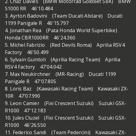
2. Chaz Davies (BMW Motorrad GoldBet SBK) BMW
S1000 RR 46'10.484
3. Ayrton Badovini (Team Ducati Alstare) Ducati
1199 Panigale R 46'15.797
4. Jonathan Rea (Pata Honda World Superbike)
Honda CBR1000RR 46'24.360
5. Michel Fabrizio (Red Devils Roma) Aprilia RSV4
Factory 46'50.499
6. Sylvain Guintoli (Aprilia Racing Team) Aprilia
RSV4 Factory 47'04.042
7. Max Neukirchner (MR-Racing) Ducati 1199
Panigale R 47'07.805
8. Loris Baz (Kawasaki Racing Team) Kawasaki ZX-
10R 47'07.990
9. Leon Camier (Fixi Crescent Suzuki) Suzuki GSX-
R1000 47'12.183
10. Jules Cluzel (Fixi Crescent Suzuki) Suzuki GSX-
R1000 46'26.550
11. Federico Sandi (Team Pedercini) Kawasaki ZX-