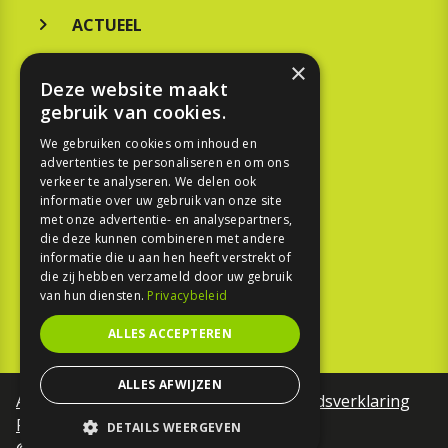
ACTUEEL
MERKEN
×
Deze website maakt
KOOPGIDS
gebruik van cookies.
TESTEN
We gebruiken cookies om inhoud en
advertenties te personaliseren en om ons
verkeer te analyseren. We delen ook
SPORT
informatie over uw gebruik van onze site
met onze advertentie- en analysepartners,
die deze kunnen combineren met andere
REPORTAGE
informatie die u aan hen heeft verstrekt of
die zij hebben verzameld door uw gebruik
TOUREN
van hun diensten.
Privacybeleid
NIEUWSBRIEF
ALLES ACCEPTEREN
ALLES AFWIJZEN
Algemene voorwaarden
Toegankelijkheidsverklaring
Privacy Policy
DETAILS WEERGEVEN