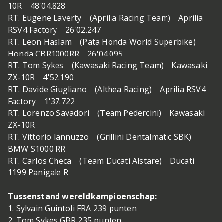
10R 48'04.828
RT. Eugene Laverty (Aprilia Racing Team) Aprilia
RSV4 Factory 26'02.247
RT. Leon Haslam (Pata Honda World Superbike)
Honda CBR1000RR 26'04.095
RT. Tom Sykes (Kawasaki Racing Team) Kawasaki
ZX-10R 4'52.190
RT. Davide Giugliano (Althea Racing) Aprilia RSV4
Factory 1'37.722
RT. Lorenzo Savadori (Team Pedercini) Kawasaki
ZX-10R
RT. Vittorio Iannuzzo (Grillini Dentalmatic SBK)
BMW S1000 RR
RT. Carlos Checa (Team Ducati Alstare) Ducati
1199 Panigale R
Tussenstand wereldkampioenschap:
1. Sylvain Guintoli FRA 239 punten
2. Tom Sykes GBR 235 punten