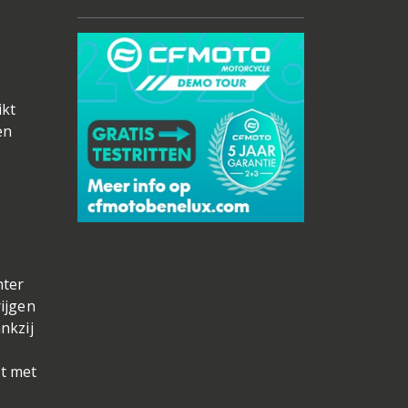
ikt
en
hter
ijgen
nkzij
at met