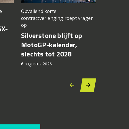
Opvallend korte
e
een TT Ass
contractverlenging roept vragen
vergeten
op
SX-
Achter d
Silverstone blijft op
CFMOTO
MotoGP-kalender,
6 augustus 2
slechts tot 2028
6 augustus 2026