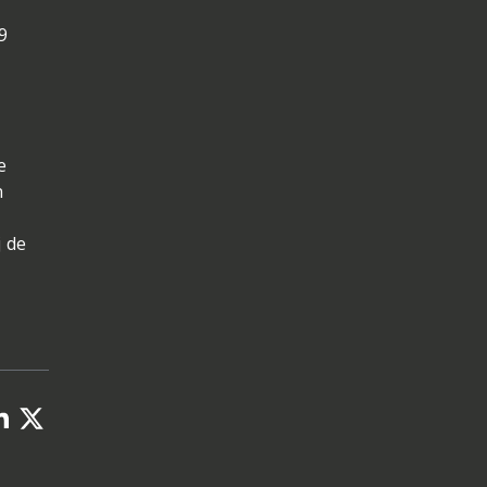
9
e
n
j de