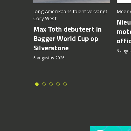
Meer 
Jong Amerikaans talent vervangt
Cory West
Nie
Max Toth debuteert in
moto
Bagger World Cup op
offi
Silverstone
6 augu
6 augustus 2026