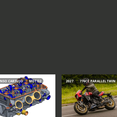
NSO CARTUJO
MOTO2
2027
776CC PARALLELTWIN