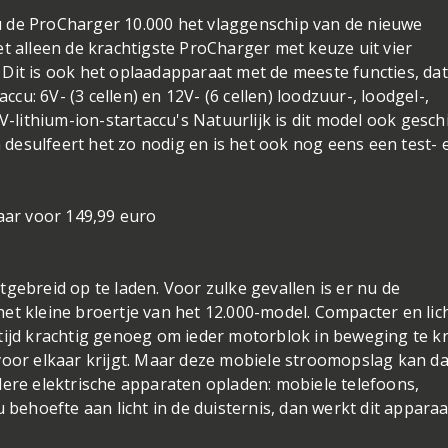
 de ProCharger 10.000 het vlaggenschip van de nieuwe
et alleen de krachtigste ProCharger met keuze uit vier
Dit is ook het oplaadapparaat met de meeste functies, dat
accu: 6V- (3 cellen) en 12V- (6 cellen) loodzuur-, loodgel-,
V-lithium-ion-startaccu's Natuurlijk is dit model ook gesch
esulfeert het zo nodig en is het ook nog eens een test- 
baar voor 149,99 euro
gebreid op te laden. Voor zulke gevallen is er nu de
et kleine broertje van het 12.000-model. Compacter en lic
tijd krachtig genoeg om ieder motorblok in beweging te kr
voor elkaar krijgt. Maar deze mobiele stroomopslag kan da
dere elektrische apparaten opladen: mobiele telefoons,
u behoefte aan licht in de duisternis, dan werkt dit appara