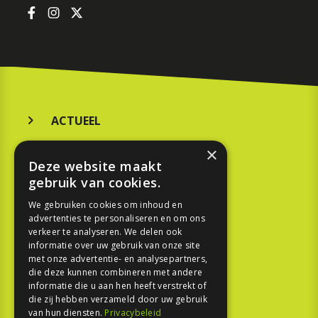
ACTUEEL
MERKEN
×
Deze website maakt
KOOPGIDS
gebruik van cookies.
TESTEN
We gebruiken cookies om inhoud en
advertenties te personaliseren en om ons
verkeer te analyseren. We delen ook
SPORT
informatie over uw gebruik van onze site
met onze advertentie- en analysepartners,
REPORTAGE
die deze kunnen combineren met andere
informatie die u aan hen heeft verstrekt of
die zij hebben verzameld door uw gebruik
TOUREN
van hun diensten.
Privacybeleid