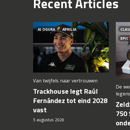
Recent Articles
AI OGURA
APRILIA
CLAU
EPIC
Van twijfels naar vertrouwen
De we
Trackhouse legt Raúl
legen
Fernández tot eind 2028
Zeld
vast
750 
5 augustus 2026
onde