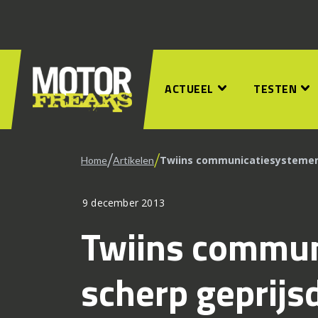
ACTUEEL
TESTEN
/
/
Twiins communicatiesystemen:
Home
Artikelen
9 december 2013
Twiins commun
scherp geprijs