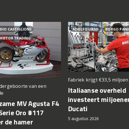
DIO CASTIGLIONI
ADOLFO URSO
BORGO PANI
 MOTOR TRADING
Fabriek krijgt €33,5 miljoe
dergeboorte van een
Italiaanse overheid
de
investeert miljoene
zame MV Agusta F4
Ducati
Serie Oro #117
5 augustus 2026
r de hamer