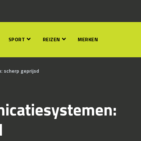
SPORT
REIZEN
MERKEN
 scherp geprijsd
icatiesystemen:
d