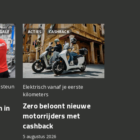
GALE
ACTIES
CASHBACK
ÁLEX RINS
n steun
Elektrisch vanaf je eerste
Testwerk g
kilometers
Yamaha 
Zero beloont nieuwe
n in
Fernánde
motorrijders met
in op Si
cashback
5 augustus 2
5 augustus 2026