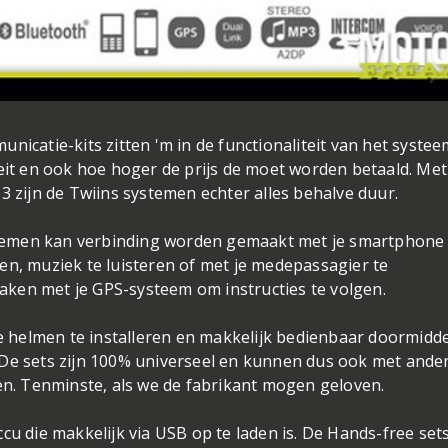
nicatie-kits zitten 'm in de functionaliteit van het systee
teit en ook hoe hoger de prijs de moet worden betaald. Me
3 zijn de Twiins systemen echter alles behalve duur.
temen kan verbinding worden gemaakt met je smartphone
en, muziek te luisteren of met je medepassagier te
ken met je GPS-systeem om instructies te volgen.
pe helmen te installeren en makkelijk bedienbaar doormidd
 De sets zijn 100% universeel en kunnen dus ook met ande
. Tenminste, als we de fabrikant mogen geloven.
cu die makkelijk via USB op te laden is. De Hands-free set