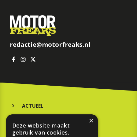
redactie@motorfreaks.nl
ACTUEEL
MERKEN
×
Deze website maakt
KOOPGIDS
gebruik van cookies.