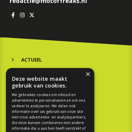
redactie@motorfreaks.nl
ACTUEEL
MERKEN
×
Deze website maakt
KOOPGIDS
gebruik van cookies.
TESTEN
We gebruiken cookies om inhoud en
advertenties te personaliseren en om ons
verkeer te analyseren. We delen ook
SPORT
informatie over uw gebruik van onze site
met onze advertentie- en analysepartners,
die deze kunnen combineren met andere
REPORTAGE
informatie die u aan hen heeft verstrekt of