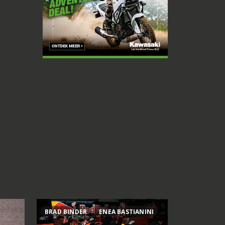
BRAD BINDER
ENEA BASTIANINI
800MT ES