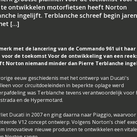
 te ontwikkelen motorfietsen heeft Norton
che ingelijft. Terblanche schreef begin jaren
met […]
 merk met de lancering van de Commando 961 uit haar
 voor de toekomst Voor de ontwikkeling van een reek
t Norton niemand minder dan Pierre Terblanche ingel
 vorige eeuw geschiedenis met het ontwerp van Ducati's
lleen voor circuitdoeleinden in beperkte oplage werd
erpafdeling was Terblanche tevens verantwoordelijk voor 
istrada en de Hypermotard.
liet Ducati in 2007 en ging daarna naar Piaggio, waarvoor 
nteerde V12 concept ontwierp. Volgens Norton's chief exec
 om innovatieve nieuwe producten te ontwikkelen een vital
uwe Norton range.