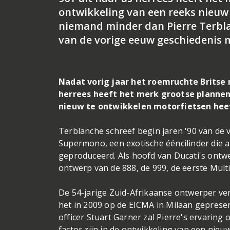
ontwikkeling van een reeks nieuw
niemand minder dan Pierre Terblan
van de vorige eeuw geschiedenis 
Nadat vorig jaar het roemruchte Britse
herrees heeft het merk grootse plannen
nieuw te ontwikkelen motorfietsen heef
Terblanche schreef begin jaren '90 van de
Supermono, een exotische ééncilinder die a
geproduceerd. Als hoofd van Ducati's ontw
ontwerp van de 888, de 999, de eerste Mult
De 54-jarige Zuid-Afrikaanse ontwerper ver
het in 2009 op de EICMA in Milaan geprese
officer Stuart Garner zal Pierre's ervaring
factor zijn in de ontwikkeling van een nie