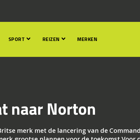
SPORT
REIZEN
MERKEN
t naar Norton
 Britse merk met de lancering van de Comman
 merk grootse plannen voor de toekomst Voor 