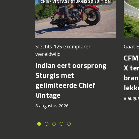
CHIEF VINTAGE STURGIS SD EDITION
Slechts 125 exemplaren
Gaat 
wereldwijd
CFM
Indian eert oorsprong
X te
Sturgis met
bran
gelimiteerde Chief
lekk
Vintage
8 augu
8 augustus 2026