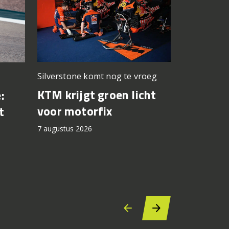
Silverstone komt nog te vroeg
Premium z
prijskaartje
KTM krijgt groen licht
:
Test CF
voor motorfix
t
7 augustus 2
7 augustus 2026