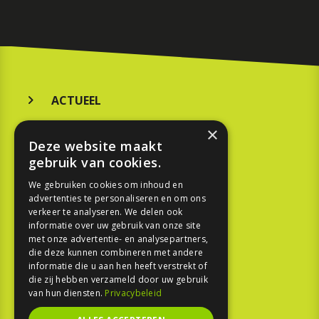
ACTUEEL
MERKEN
×
Deze website maakt
KOOPGIDS
gebruik van cookies.
TESTEN
We gebruiken cookies om inhoud en
advertenties te personaliseren en om ons
verkeer te analyseren. We delen ook
SPORT
informatie over uw gebruik van onze site
met onze advertentie- en analysepartners,
die deze kunnen combineren met andere
REPORTAGE
informatie die u aan hen heeft verstrekt of
die zij hebben verzameld door uw gebruik
TOUREN
van hun diensten.
Privacybeleid
NIEUWSBRIEF