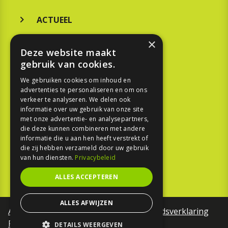
ACTUEEL
MERKEN
×
Deze website maakt
KOOPGIDS
gebruik van cookies.
TESTEN
We gebruiken cookies om inhoud en
advertenties te personaliseren en om ons
verkeer te analyseren. We delen ook
SPORT
informatie over uw gebruik van onze site
met onze advertentie- en analysepartners,
die deze kunnen combineren met andere
REPORTAGE
informatie die u aan hen heeft verstrekt of
die zij hebben verzameld door uw gebruik
TOUREN
van hun diensten.
Privacybeleid
NIEUWSBRIEF
ALLES ACCEPTEREN
ALLES AFWIJZEN
Algemene voorwaarden
Toegankelijkheidsverklaring
Privacy Policy
DETAILS WEERGEVEN