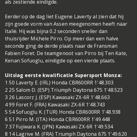
als zestiende eindigde.
Eerder op de dag liet Eugene Laverty al zien dat hij
zijn goede vorm van Assen meegenomen heeft naar
Italië. Hij was bijna 0.2 seconden sneller dan
thuisrijder Michele Pirro. Op meer dan een halve
seconde ging de derde plaats naar de Fransman
Fabien Foret. De teamgenoot van Pirro bij Ten Kate,
Kenan Sofuoglu, eindigde op een vierde plaats.
Uitslag eerste kwalificatie Supersport Monza:
1 50 Laverty E. (IRL) Honda CBR600RR 1'48.303
2 25 Salom D. (ESP) Triumph Daytona 675 1'48.523
3 26 Lascorz J. (ESP) Kawasaki ZX-6R 1'48.663
4 99 Foret F. (FRA) Kawasaki ZX-6R 1'48.743
5 54 Sofuoglu K. (TUR) Honda CBR600RR 1'48.938
6 51 Pirro M. (ITA) Honda CBR600RR 1'49.448
7 37 Fujiwara K. (JPN) Kawasaki ZX-6R 1'49.534
8 14 Lagrive M. (FRA) Triumph Daytona 675 1'49.620