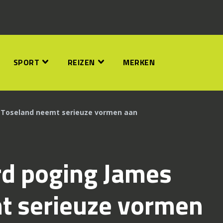
SPORT
REIZEN
MERKEN
 Toseland neemt serieuze vormen aan
rd poging James
t serieuze vormen