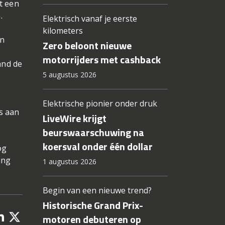
t een
.
Elektrisch vanaf je eerste
kilometers
en
Zero beloont nieuwe
motorrijders met cashback
and de
5 augustus 2026
Elektrische pionier onder druk
s aan
LiveWire krijgt
beurswaarschuwing na
koersval onder één dollar
og
ing
1 augustus 2026
Begin van een nieuwe trend?
Historische Grand Prix-
motoren debuteren op