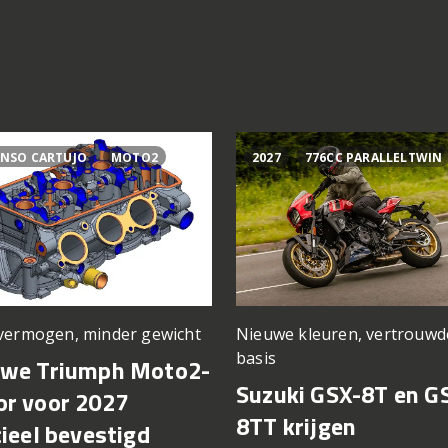
NSO CARTUJO
MOTO2
2027
776CC PARALLELTWIN
vermogen, minder gewicht
Nieuwe kleuren, vertrouwd
basis
uwe Triumph Moto2-
Suzuki GSX-8T en G
r voor 2027
8TT krijgen
cieel bevestigd