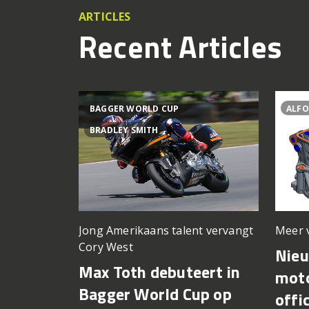
ARTICLES
Recent Articles
BAGGER WORLD CUP
ALFO
BRADLEY SMITH
Meer 
Jong Amerikaans talent vervangt
Cory West
Nie
Max Toth debuteert in
moto
Bagger World Cup op
offi