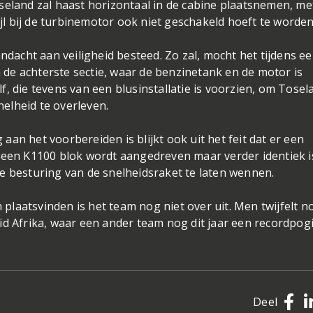
seland zal haast horizontaal in de cabine plaatsnemen, me
ijl bij de turbinemotor ook niet geschakeld hoeft te worden
andacht aan veiligheid besteed. Zo zal, mocht het tijdens e
de achterste sectie, waar de benzinetank en de motor is
, die tevens van een blusinstallatie is voorzien, om Tosel
elheid te overleven.
an het voorbereiden is blijkt ook uit het feit dat er een
r een K1100 blok wordt aangedreven maar verder identiek i
e besturing van de snelheidsraket te laten wennen.
laatsvinden is het team nog niet over uit. Men twijfelt n
id Afrika, waar een ander team nog dit jaar een recordpog
Deel