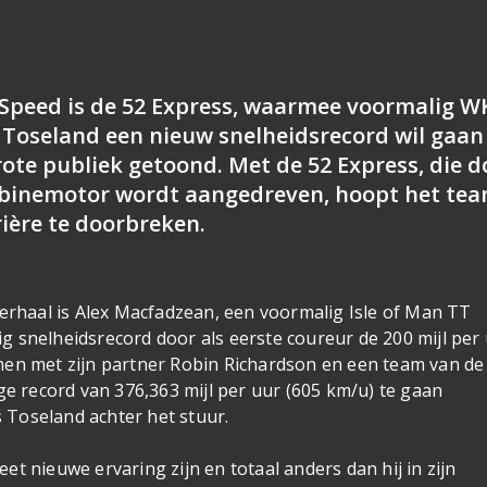
 Speed is de 52 Express, waarmee voormalig W
Toseland een nieuw snelheidsrecord wil gaan
rote publiek getoond. Met de 52 Express, die d
urbinemotor wordt aangedreven, hoopt het te
rière te doorbreken.
verhaal is Alex Macfadzean, een voormalig Isle of Man TT
 snelheidsrecord door als eerste coureur de 200 mijl per
men met zijn partner Robin Richardson en een team van de
ge record van 376,363 mijl per uur (605 km/u) te gaan
Toseland achter het stuur.
t nieuwe ervaring zijn en totaal anders dan hij in zijn