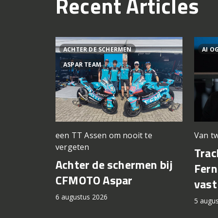
Recent Articles
ACHTER DE SCHERMEN
AI O
ASPAR TEAM
een TT Assen om nooit te
Van tw
vergeten
Trac
Achter de schermen bij
Fern
CFMOTO Aspar
vast
6 augustus 2026
5 augu