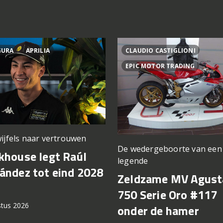
GURA
APRILIA
CLAUDIO CASTIGLIONI
EPIC MOTOR TRADING
ijfels naar vertrouwen
De wedergeboorte van een
khouse legt Raúl
legende
ández tot eind 2028
Zeldzame MV Agust
750 Serie Oro #117
stus 2026
onder de hamer