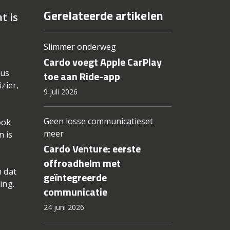
Gerelateerde artikelen
t is
Slimmer onderweg
Cardo voegt Apple CarPlay
dus
toe aan Ride-app
zier,
9 juli 2026
Geen losse communicatieset
ook
meer
n is
Cardo Venture: eerste
offroadhelm met
m dat
geïntegreerde
ing.
communicatie
24 juni 2026