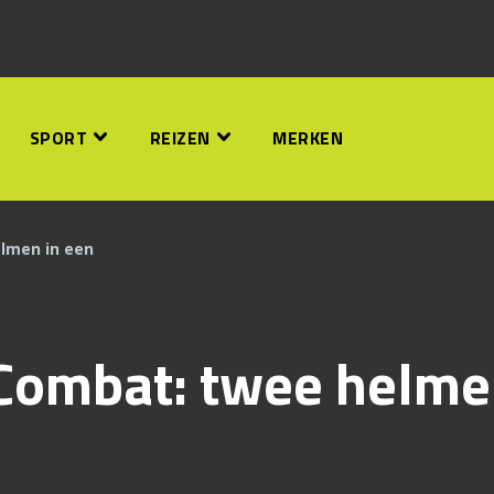
SPORT
REIZEN
MERKEN
lmen in een
Combat: twee helm