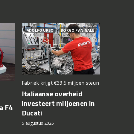
ADOLFO URSO
BORGO PANIGALE
ACTIES
Fabriek krijgt €33,5 miljoen steun
Elektrisch v
kilometers
Italiaanse overheid
Zero be
investeert miljoenen in
a F4
motorri
Ducati
cashbac
5 augustus 2026
5 augustus 2