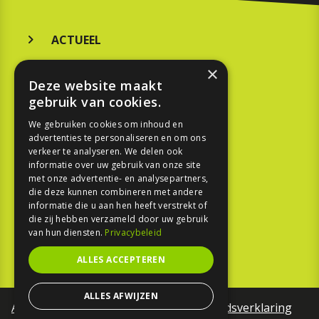
ACTUEEL
MERKEN
×
Deze website maakt
KOOPGIDS
gebruik van cookies.
TESTEN
We gebruiken cookies om inhoud en
advertenties te personaliseren en om ons
verkeer te analyseren. We delen ook
SPORT
informatie over uw gebruik van onze site
met onze advertentie- en analysepartners,
REPORTAGE
die deze kunnen combineren met andere
informatie die u aan hen heeft verstrekt of
die zij hebben verzameld door uw gebruik
TOUREN
van hun diensten.
Privacybeleid
NIEUWSBRIEF
ALLES ACCEPTEREN
ALLES AFWIJZEN
Algemene voorwaarden
Toegankelijkheidsverklaring