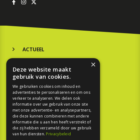
ACTUEEL
MERKEN
×
Deze website maakt
KOOPGIDS
gebruik van cookies.
TESTEN
We gebruiken cookies om inhoud en
advertenties te personaliseren en om ons
verkeer te analyseren. We delen ook
SPORT
informatie over uw gebruik van onze site
met onze advertentie- en analysepartners,
REPORTAGE
die deze kunnen combineren met andere
informatie die u aan hen heeft verstrekt of
die zij hebben verzameld door uw gebruik
TOUREN
van hun diensten.
Privacybeleid