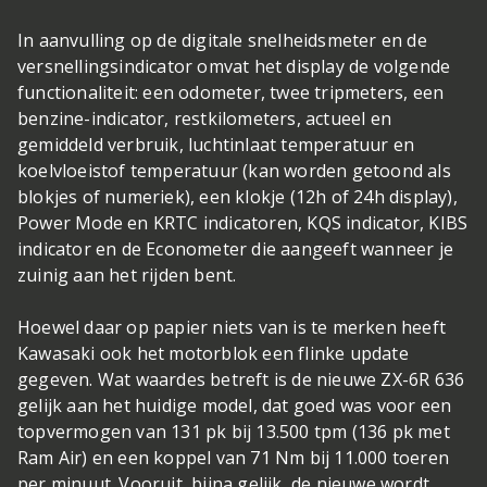
In aanvulling op de digitale snelheidsmeter en de
versnellingsindicator omvat het display de volgende
functionaliteit: een odometer, twee tripmeters, een
benzine-indicator, restkilometers, actueel en
gemiddeld verbruik, luchtinlaat temperatuur en
koelvloeistof temperatuur (kan worden getoond als
blokjes of numeriek), een klokje (12h of 24h display),
Power Mode en KRTC indicatoren, KQS indicator, KIBS
indicator en de Econometer die aangeeft wanneer je
zuinig aan het rijden bent.
Hoewel daar op papier niets van is te merken heeft
Kawasaki ook het motorblok een flinke update
gegeven. Wat waardes betreft is de nieuwe ZX-6R 636
gelijk aan het huidige model, dat goed was voor een
topvermogen van 131 pk bij 13.500 tpm (136 pk met
Ram Air) en een koppel van 71 Nm bij 11.000 toeren
per minuut. Vooruit, bijna gelijk, de nieuwe wordt