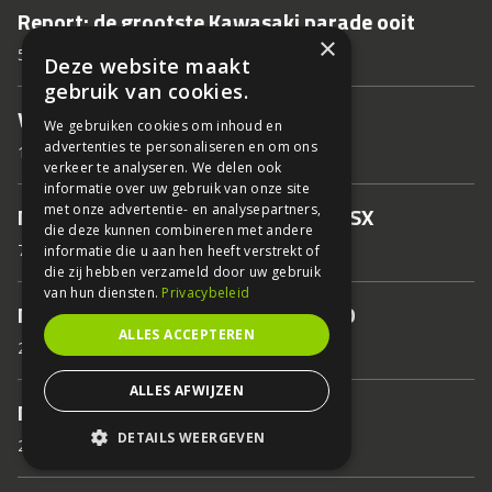
Report: de grootste Kawasaki parade ooit
×
5 juni 2019
Deze website maakt
gebruik van cookies.
Verslag Kawasaki Riding Course
We gebruiken cookies om inhoud en
advertenties te personaliseren en om ons
10 augustus 2018
verkeer te analyseren. We delen ook
informatie over uw gebruik van onze site
met onze advertentie- en analysepartners,
Nader bekeken: Kawasaki Ninja H2 SX
die deze kunnen combineren met andere
7 november 2017
informatie die u aan hen heeft verstrekt of
die zij hebben verzameld door uw gebruik
van hun diensten.
Privacybeleid
Nader bekeken: Kawasaki Ninja 400
ALLES ACCEPTEREN
25 oktober 2017
ALLES AFWIJZEN
Nader bekeken: Kawasaki Z900RS
DETAILS WEERGEVEN
25 oktober 2017
STRIKT NOODZAKELIJK