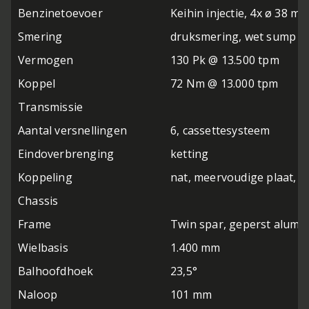
Benzinetoevoer
Keihin injectie, 4x ø 38
Smering
druksmering, wet sump
Vermogen
130 Pk @ 13.500 tpm
Koppel
72 Nm @ 13.000 tpm
Transmissie
Aantal versnellingen
6, cassettesysteem
Eindoverbrenging
ketting
Koppeling
nat, meervoudige plaat, k
Chassis
Frame
Twin spar, geperst alumi
Wielbasis
1.400 mm
Balhoofdhoek
23,5°
Naloop
101 mm