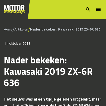
search
menu
/
/
Nader bekeken: Kawasaki 2019 ZX-6R 636
Home
Artikelen
11 oktober 2018
Nader bekeken:
Kawasaki 2019 ZX-6R
636
Het nieuws was al een tijdje geleden uitgelekt, maar
nu is het officieel: Kawasaki heeft de ZX-6R 636 voor