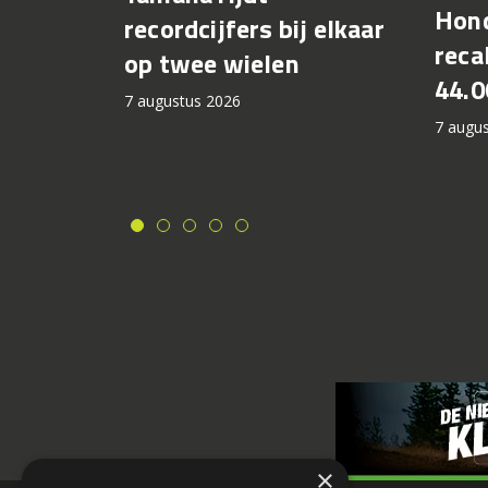
Hond
recordcijfers bij elkaar
recal
op twee wielen
44.0
7 augustus 2026
7 augu
×