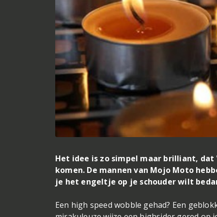
Het idee is zo simpel maar brilliant, dat
komen. De mannen van Mojo Moto hebben 
je het engeltje op je schouder wilt bed
Een high speed wobble gehad? Een geblokke
mirakuleuze wijze een highsider gered op j