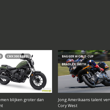
0
CMX300 REBEL
BAGGER WORLD CUP
BRADLEY SMITH
men blijken groter dan
Jong Amerikaans talent ve
ht
Cory West