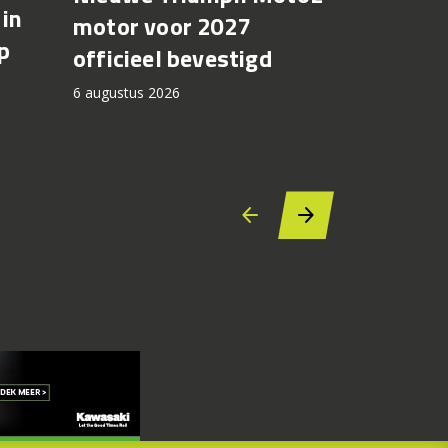
in
Suzuki 
motor voor 2027
p
8TT krij
officieel bevestigd
kleuren
6 augustus 2026
2027
6 augustus 2