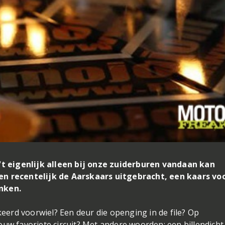
 't eigenlijk alleen bij onze zuiderburen vandaan kan
recentelijk de Aarskaars uitgebracht, een kaars voo
anken.
erd voorwiel? Een deur die openging in de file? Op
ouw favoriete circuit? Met andere woorden: een billendicht