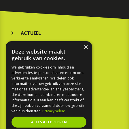
ACTUEEL
MERKEN
×
Deze website maakt
KOOPGIDS
gebruik van cookies.
TESTEN
We gebruiken cookies om inhoud en
advertenties te personaliseren en om ons
verkeer te analyseren. We delen ook
SPORT
informatie over uw gebruik van onze site
met onze advertentie- en analysepartners,
die deze kunnen combineren met andere
REPORTAGE
informatie die u aan hen heeft verstrekt of
die zij hebben verzameld door uw gebruik
TOUREN
van hun diensten.
Privacybeleid
NIEUWSBRIEF
ALLES ACCEPTEREN