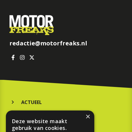
redactie@motorfreaks.nl
ACTUEEL
MERKEN
×
Deze website maakt
KOOPGIDS
gebruik van cookies.