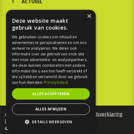
ACTUEEL
MERKEN
×
Deze website maakt
KOOPGIDS
gebruik van cookies.
TESTEN
We gebruiken cookies om inhoud en
advertenties te personaliseren en om ons
verkeer te analyseren. We delen ook
SPORT
informatie over uw gebruik van onze site
met onze advertentie- en analysepartners,
die deze kunnen combineren met andere
REPORTAGE
informatie die u aan hen heeft verstrekt of
die zij hebben verzameld door uw gebruik
TOUREN
van hun diensten.
Privacybeleid
NIEUWSBRIEF
ALLES ACCEPTEREN
ALLES AFWIJZEN
Algemene voorwaarden
Toegankelijkheidsverklaring
Privacy Policy
DETAILS WEERGEVEN
©Motorfreaks 2026
STRIKT NOODZAKELIJK