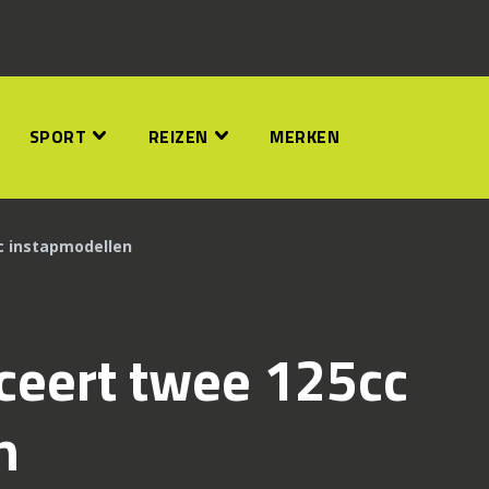
SPORT
REIZEN
MERKEN
c instapmodellen
ceert twee 125cc
n