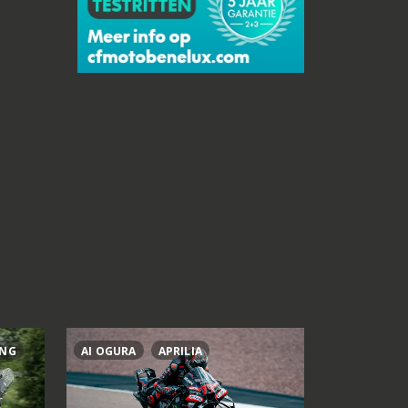
ING
AI OGURA
APRILIA
BRAD BIND