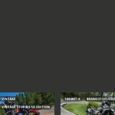
F VINTAGE
1000MT-X
BRANDSTOFLEID
F VINTAGE STURGIS SD EDITION