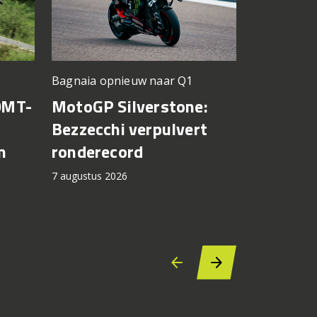
Silverstone
Bagnaia opnieuw naar Q1
KTM krij
0MT-
MotoGP Silverstone:
voor mo
Bezzecchi verpulvert
n
ronderecord
7 augustus 2
7 augustus 2026