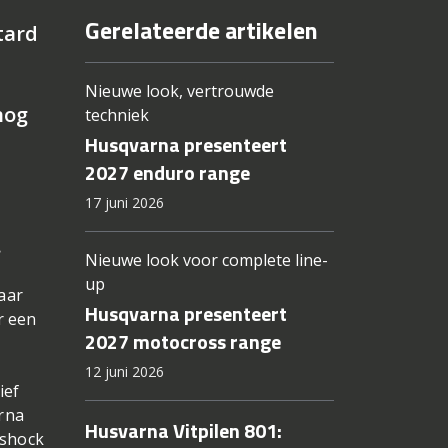
Gerelateerde artikelen
tard
Nieuwe look, vertrouwde
nog
techniek
Husqvarna presenteert
2027 enduro range
17 juni 2026
.
Nieuwe look voor complete line-
up
aar
Husqvarna presenteert
r een
2027 motocross range
12 juni 2026
ief
rna
Husvarna Vitpilen 801:
rshock