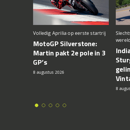
Volledig Aprilia op eerste startrij
Slech
wereld
MotoGP Silverstone:
Indi
Martin pakt 2e pole in 3
Stur
GP’s
geli
8 augustus 2026
Vint
8 augu