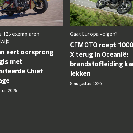
ts 125 exemplaren
Gaat Europa volgen?
wijd
CFMOTO roept 100
an eert oorsprong
X terug in Oceanië:
gis met
brandstofleiding ka
miteerde Chief
lekken
age
8 augustus 2026
stus 2026