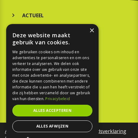
ACTUEEL
MERKEN
×
Deze website maakt
KOOPGIDS
gebruik van cookies.
TESTEN
We gebruiken cookies om inhoud en
advertenties te personaliseren en om ons
verkeer te analyseren. We delen ook
SPORT
informatie over uw gebruik van onze site
met onze advertentie- en analysepartners,
die deze kunnen combineren met andere
REPORTAGE
informatie die u aan hen heeft verstrekt of
die zij hebben verzameld door uw gebruik
TOUREN
van hun diensten.
Privacybeleid
NIEUWSBRIEF
ALLES ACCEPTEREN
ALLES AFWIJZEN
Algemene voorwaarden
Toegankelijkheidsverklaring