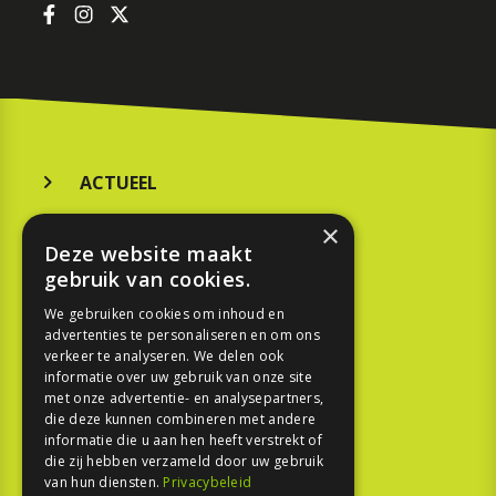
ACTUEEL
MERKEN
×
Deze website maakt
KOOPGIDS
gebruik van cookies.
TESTEN
We gebruiken cookies om inhoud en
advertenties te personaliseren en om ons
verkeer te analyseren. We delen ook
SPORT
informatie over uw gebruik van onze site
met onze advertentie- en analysepartners,
die deze kunnen combineren met andere
REPORTAGE
informatie die u aan hen heeft verstrekt of
die zij hebben verzameld door uw gebruik
TOUREN
van hun diensten.
Privacybeleid