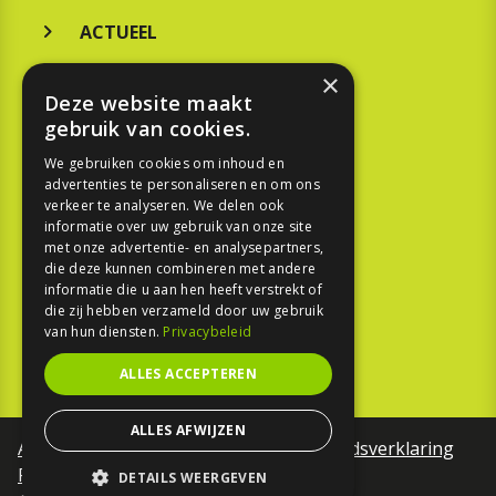
ACTUEEL
MERKEN
×
Deze website maakt
KOOPGIDS
gebruik van cookies.
TESTEN
We gebruiken cookies om inhoud en
advertenties te personaliseren en om ons
verkeer te analyseren. We delen ook
SPORT
informatie over uw gebruik van onze site
met onze advertentie- en analysepartners,
die deze kunnen combineren met andere
REPORTAGE
informatie die u aan hen heeft verstrekt of
die zij hebben verzameld door uw gebruik
TOUREN
van hun diensten.
Privacybeleid
NIEUWSBRIEF
ALLES ACCEPTEREN
ALLES AFWIJZEN
Algemene voorwaarden
Toegankelijkheidsverklaring
Privacy Policy
DETAILS WEERGEVEN