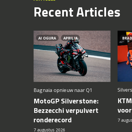
Recent Articles
AI OGURA
APRILIA
BRAD
Silver
Bagnaia opnieuw naar Q1
KTM 
MotoGP Silverstone:
voor
Bezzecchi verpulvert
ronderecord
7 augu
7 augustus 2026