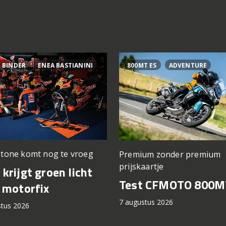
 BINDER
ENEA BASTIANINI
800MT ES
ADVENTURE
stone komt nog te vroeg
Premium zonder premium
prijskaartje
krijgt groen licht
Test CFMOTO 800M
 motorfix
7 augustus 2026
stus 2026