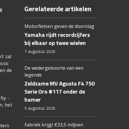
Gerelateerde artikelen
e
Motorfietsen geven de doorslag
Yamaha rijdt recordcijfers
bij elkaar op twee wielen
7 augustus 2026
rt zal
ssic
De wedergeboorte van een
 en de
legende
Zeldzame MV Agusta F4 750
Serie Oro #117 onder de
,
rby -
hamer
n, het
5 augustus 2026
Fabriek krijgt €33,5 miljoen
rters