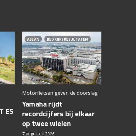
ASEAN
BEDRIJFSRESULTATEN
CL500
C
Motorfietsen geven de doorslag
Problemen b
gedacht
Yamaha rijdt
T ES
Honda br
recordcijfers bij elkaar
recall fo
op twee wielen
44.000 
7 augustus 2026