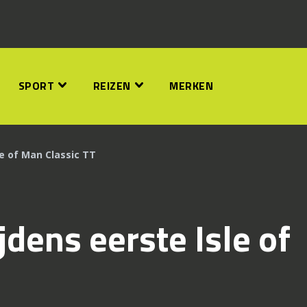
SPORT
REIZEN
MERKEN
e of Man Classic TT
jdens eerste Isle of
T