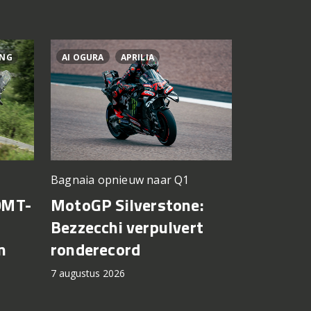
ING
AI OGURA
APRILIA
BRAD BIND
Silverstone
Bagnaia opnieuw naar Q1
KTM krij
0MT-
MotoGP Silverstone:
voor mo
Bezzecchi verpulvert
n
ronderecord
7 augustus 2
7 augustus 2026