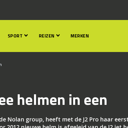
SPORT
REIZEN
MERKEN
n
wee helmen in een
e Nolan group, heeft met de J2 Pro haar eers
r 2012 nieuwe helm is afgeleid van de J2 jet h