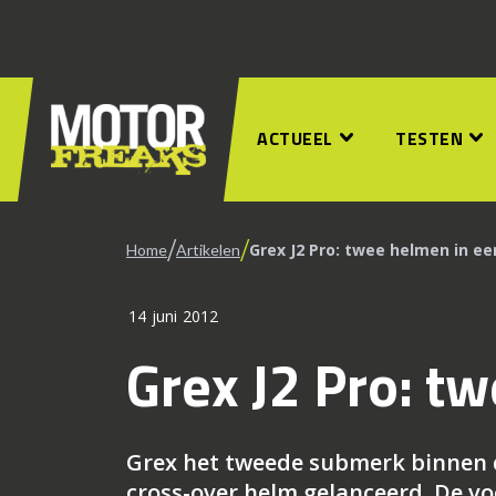
ACTUEEL
TESTEN
/
/
Grex J2 Pro: twee helmen in ee
Home
Artikelen
14 juni 2012
Grex J2 Pro: t
Grex het tweede submerk binnen d
cross-over helm gelanceerd. De voo