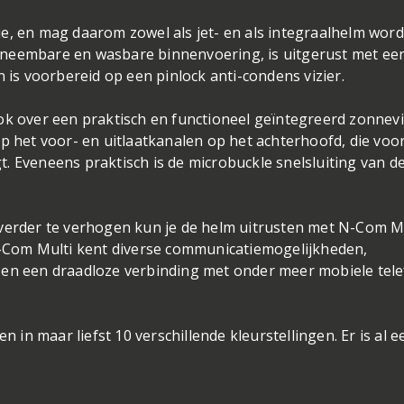
e, en mag daarom zowel als jet- en als integraalhelm wor
tneembare en wasbare binnenvoering, is uitgerust met ee
n is voorbereid op een pinlock anti-condens vizier.
ok over een praktisch en functioneel geïntegreerd zonnevi
op het voor- en uitlaatkanalen op het achterhoofd, die voo
. Eveneens praktisch is de microbuckle snelsluiting van d
 verder te verhogen kun je de helm uitrusten met N-Com M
 N-Com Multi kent diverse communicatiemogelijkheden,
 en een draadloze verbinding met onder meer mobiele tel
n in maar liefst 10 verschillende kleurstellingen. Er is al e