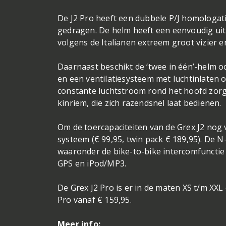
De J2 Pro heeft een dubbele P/J homologati
gedragen. De helm heeft een eenvoudig ui
volgens de Italianen extreem groot vizier e
Daarnaast beschikt de ‘twee in één’-helm o
en een ventilatiesysteem met luchtinlaten 
constante luchtstroom rond het hoofd zorgt
kinriem, die zich razendsnel laat bedienen.
Om de toercapaciteiten van de Grex J2 nog
systeem (€ 99,95, twin pack € 189,95). De
waaronder de bike-to-bike intercomfunctie
GPS en iPod/MP3.
De Grex J2 Pro is er in de maten XS t/m XXL e
Pro vanaf € 159,95.
Meer info: