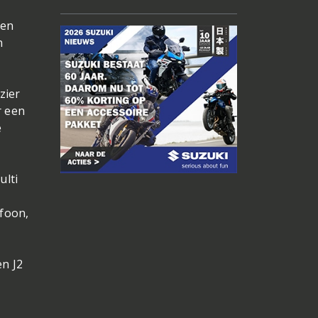
den
n
zier
r een
e
ulti
efoon,
en J2