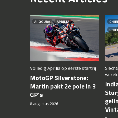
AI OGURA
APRILIA
CHIE
CHIE
Volledig Aprilia op eerste startrij
Slech
wereld
MotoGP Silverstone:
Indi
Martin pakt 2e pole in 3
Stur
GP’s
geli
8 augustus 2026
Vint