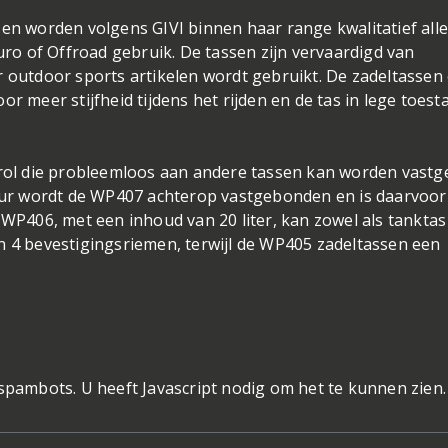
 en worden volgens GIVI binnen haar range kwalitatief all
o of Offroad gebruik. De tassen zijn vervaardigd van
r outdoor sports artikelen wordt gebruikt. De zadeltassen
r meer stijfheid tijdens het rijden en de tas in lege toest
l die probleemloos aan andere tassen kan worden vastge
rkeur wordt de WP407 achterop vastgebonden en is daarvoor
 WP406, met een inhoud van 20 liter, kan zowel als tanktas 
n 4 bevestigingsriemen, terwijl de WP405 zadeltassen een
 spambots. U heeft Javascript nodig om het te kunnen zien.