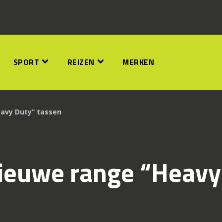
SPORT
REIZEN
MERKEN
eavy Duty” tassen
nieuwe range “Heavy