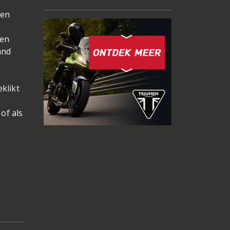
een
 en
and
klikt
of als