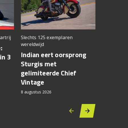
artrij
Slechts 125 exemplaren
Gaat Europ
wereldwijd
:
CFMOTO 
Indian eert oorsprong
in 3
X terug 
Sturgis met
brandsto
gelimiteerde Chief
lekken
Vintage
8 augustus 2
8 augustus 2026