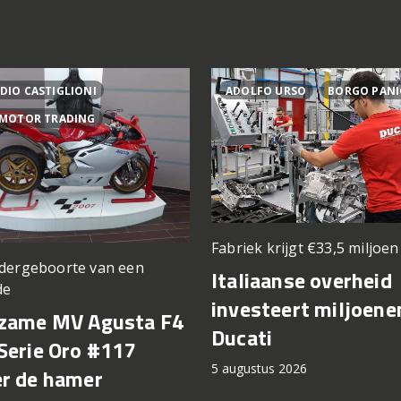
DIO CASTIGLIONI
ADOLFO URSO
BORGO PANI
 MOTOR TRADING
Fabriek krijgt €33,5 miljoe
dergeboorte van een
Italiaanse overheid
de
investeert miljoene
zame MV Agusta F4
Ducati
Serie Oro #117
5 augustus 2026
r de hamer