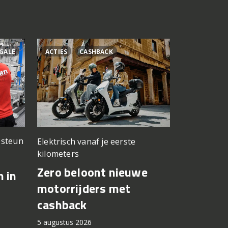
GALE
ACTIES
CASHBACK
ÁLEX RINS
n steun
Elektrisch vanaf je eerste
Testwerk g
kilometers
Yamaha 
Zero beloont nieuwe
n in
Fernánde
motorrijders met
in op Si
cashback
5 augustus 2
5 augustus 2026