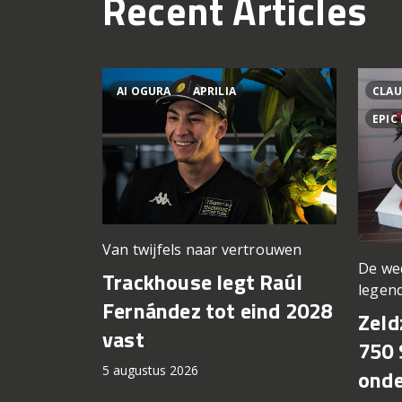
Recent Articles
AI OGURA
APRILIA
CLAU
EPIC
Van twijfels naar vertrouwen
De we
Trackhouse legt Raúl
legen
Fernández tot eind 2028
Zeld
vast
750 
5 augustus 2026
onde