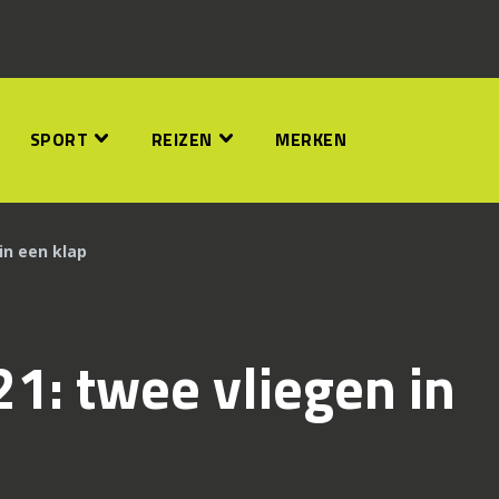
SPORT
REIZEN
MERKEN
 in een klap
21: twee vliegen in