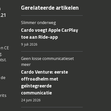
Gerelateerde artikelen
n
.21
Slimmer onderweg
Cardo voegt Apple CarPlay
toe aan Ride-app
9 juli 2026
en CE
g.
Geen losse communicatieset
tst.
meer
Cardo Venture: eerste
 de
offroadhelm met
geïntegreerde
communicatie
rits
24 juni 2026